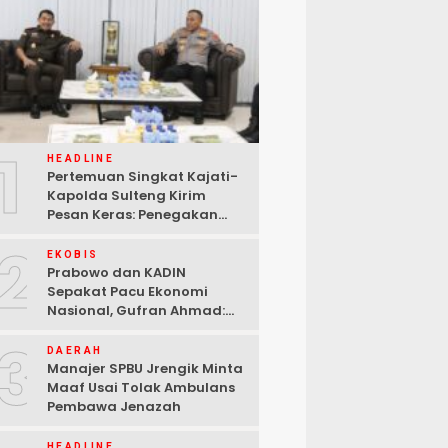
1
HEADLINE
Pertemuan Singkat Kajati-
Kapolda Sulteng Kirim
Pesan Keras: Penegakan
Hukum Tak Bisa Ditawar
2
EKOBIS
Prabowo dan KADIN
Sepakat Pacu Ekonomi
Nasional, Gufran Ahmad:
Sulteng Siap Ambil Peran
3
DAERAH
Manajer SPBU Jrengik Minta
Maaf Usai Tolak Ambulans
Pembawa Jenazah
HEADLINE