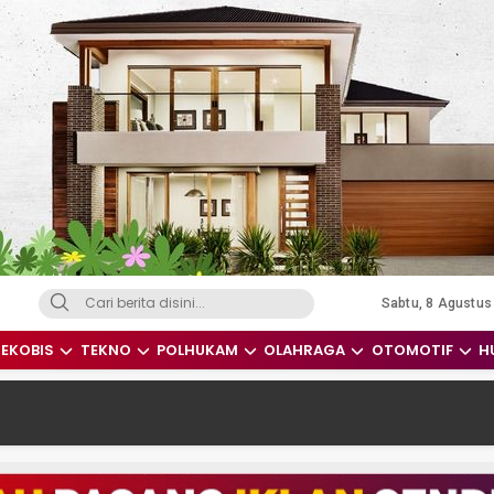
Sabtu, 8 Agustus
dari Indonesia dan Dunia
EKOBIS
TEKNO
POLHUKAM
OLAHRAGA
OTOMOTIF
H