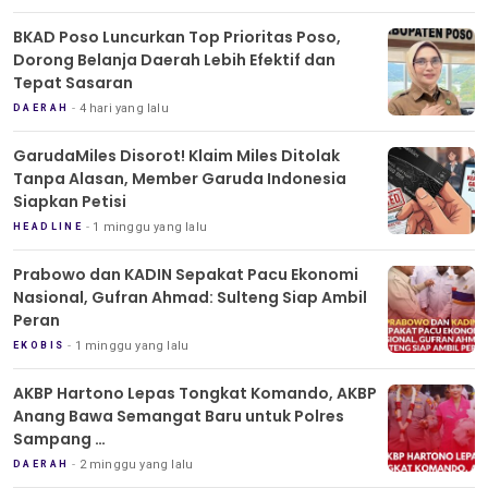
BKAD Poso Luncurkan Top Prioritas Poso,
Dorong Belanja Daerah Lebih Efektif dan
Tepat Sasaran
4 hari yang lalu
DAERAH
GarudaMiles Disorot! Klaim Miles Ditolak
Tanpa Alasan, Member Garuda Indonesia
Siapkan Petisi
1 minggu yang lalu
HEADLINE
Prabowo dan KADIN Sepakat Pacu Ekonomi
Nasional, Gufran Ahmad: Sulteng Siap Ambil
Peran
1 minggu yang lalu
EKOBIS
AKBP Hartono Lepas Tongkat Komando, AKBP
Anang Bawa Semangat Baru untuk Polres
Sampang
Tradisi Pedang Pora Iringi Sertijab Kapolres
2 minggu yang lalu
DAERAH
Sampang