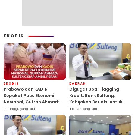
EKOBIS
EKOBIS
DAERAH
Prabowo dan KADIN
Digugat Soal Flagging
Sepakat Pacu Ekonomi
Kredit, Bank Sulteng:
Nasional, Gufran Ahmad:
Kebijakan Berlaku untuk
Sulteng Siap Ambil Peran
Seluruh Debitur ASN
1 minggu yang lalu
1 bulan yang lalu