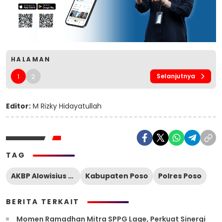
HALAMAN
1
2
Selanjutnya
Editor:
M Rizky Hidayatullah
TAG
AKBP Alowisius Londar
Kabupaten Poso
Polres Poso
BERITA TERKAIT
Momen Ramadhan Mitra SPPG Lage, Perkuat Sinergi