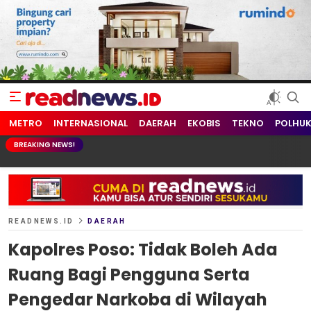
readnews.id
Berita Terkini, Update Terbaru Hari ini dari Indonesia dan Dunia
METRO
INTERNASIONAL
DAERAH
EKOBIS
TEKNO
POLHU
BREAKING NEWS!
READNEWS.ID
DAERAH
Kapolres Poso: Tidak Boleh Ada
Ruang Bagi Pengguna Serta
Pengedar Narkoba di Wilayah