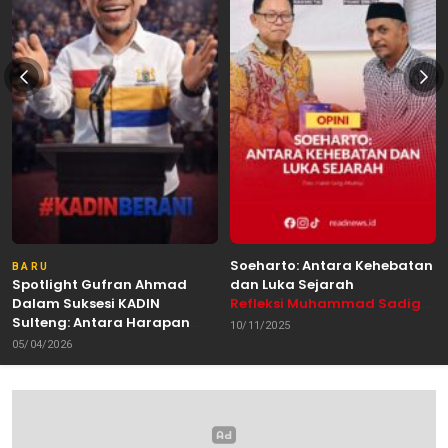
Soeharto: Antara Kehebatan
BARU
Spotlight Gufran Ahmad
dan Luka Sejarah
Dalam Suksesi KADIN
Refleksi Muhammad Sadig
Sulteng: Antara Harapan
Alhabsyie, Akademisi UIN
10/11/2025
dan Kebutuhan Perubahan
Datokarama Palu /
05/04/2026
Oleh: Anshar Munir
Pemerhati Gerakan
Mahasiswa