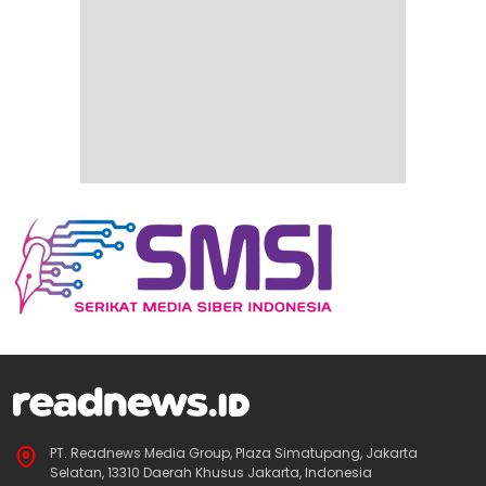
PT. Readnews Media Group, Plaza Simatupang, Jakarta
Selatan, 13310 Daerah Khusus Jakarta, Indonesia