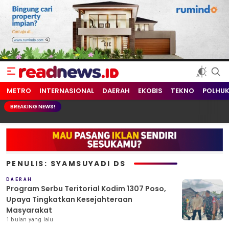
readnews.id
Berita Terkini, Update Terbaru Hari ini dari Indonesia dan Dunia
METRO
INTERNASIONAL
DAERAH
EKOBIS
TEKNO
POLHU
BREAKING NEWS!
PENULIS: SYAMSUYADI DS
DAERAH
Program Serbu Teritorial Kodim 1307 Poso,
Upaya Tingkatkan Kesejahteraan
Masyarakat
1 bulan yang lalu