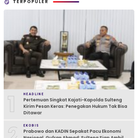
TERPOPULER
1
HEADLINE
Pertemuan Singkat Kajati-Kapolda Sulteng
Kirim Pesan Keras: Penegakan Hukum Tak Bisa
Ditawar
2
EKOBIS
Prabowo dan KADIN Sepakat Pacu Ekonomi
Nasional, Gufran Ahmad: Sulteng Siap Ambil