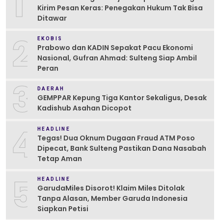
1
Kirim Pesan Keras: Penegakan Hukum Tak Bisa
Ditawar
2
EKOBIS
Prabowo dan KADIN Sepakat Pacu Ekonomi
Nasional, Gufran Ahmad: Sulteng Siap Ambil
Peran
3
DAERAH
GEMPPAR Kepung Tiga Kantor Sekaligus, Desak
Kadishub Asahan Dicopot
4
HEADLINE
Tegas! Dua Oknum Dugaan Fraud ATM Poso
Dipecat, Bank Sulteng Pastikan Dana Nasabah
Tetap Aman
5
HEADLINE
GarudaMiles Disorot! Klaim Miles Ditolak
Tanpa Alasan, Member Garuda Indonesia
Siapkan Petisi