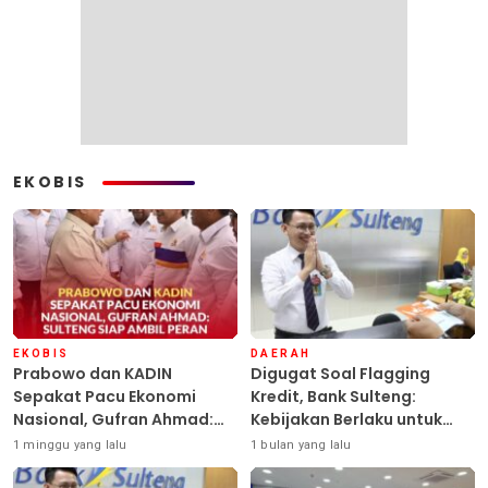
EKOBIS
EKOBIS
DAERAH
Prabowo dan KADIN
Digugat Soal Flagging
Sepakat Pacu Ekonomi
Kredit, Bank Sulteng:
Nasional, Gufran Ahmad:
Kebijakan Berlaku untuk
Sulteng Siap Ambil Peran
Seluruh Debitur ASN
1 minggu yang lalu
1 bulan yang lalu