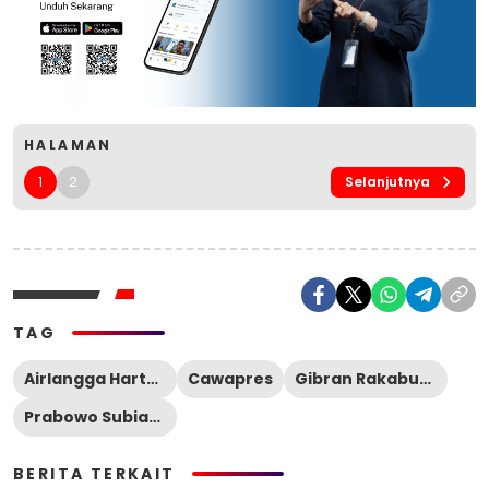
HALAMAN
1
2
Selanjutnya
TAG
Airlangga Hartarto
Cawapres
Gibran Rakabuming Raka
Prabowo Subianto
BERITA TERKAIT