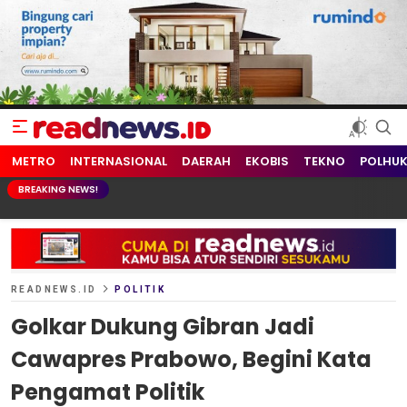
readnews.id
Berita Terkini, Update Terbaru Hari ini dari Indonesia dan Dunia
METRO
INTERNASIONAL
DAERAH
EKOBIS
TEKNO
POLHU
BREAKING NEWS!
READNEWS.ID
POLITIK
Golkar Dukung Gibran Jadi
Cawapres Prabowo, Begini Kata
Pengamat Politik