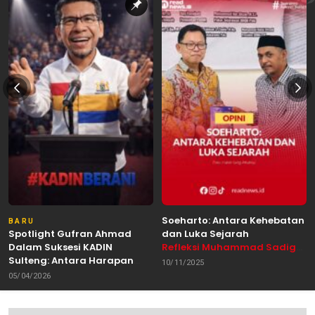
Soeharto: Antara Kehebatan
BARU
Spotlight Gufran Ahmad
dan Luka Sejarah
Dalam Suksesi KADIN
Refleksi Muhammad Sadig
Sulteng: Antara Harapan
Alhabsyie, Akademisi UIN
10/11/2025
dan Kebutuhan Perubahan
Datokarama Palu /
05/04/2026
Oleh: Anshar Munir
Pemerhati Gerakan
Mahasiswa