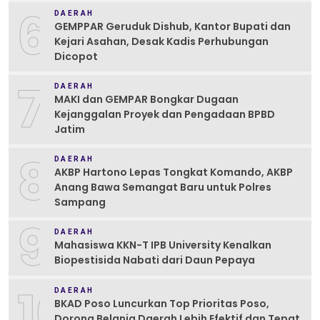
6
DAERAH
GEMPPAR Geruduk Dishub, Kantor Bupati dan
Kejari Asahan, Desak Kadis Perhubungan
Dicopot
7
DAERAH
MAKI dan GEMPAR Bongkar Dugaan
Kejanggalan Proyek dan Pengadaan BPBD
Jatim
8
DAERAH
AKBP Hartono Lepas Tongkat Komando, AKBP
Anang Bawa Semangat Baru untuk Polres
Sampang
9
DAERAH
Mahasiswa KKN-T IPB University Kenalkan
Biopestisida Nabati dari Daun Pepaya
10
DAERAH
BKAD Poso Luncurkan Top Prioritas Poso,
Dorong Belanja Daerah Lebih Efektif dan Tepat