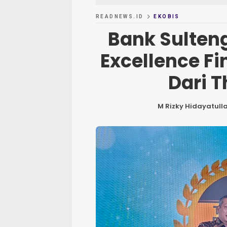
READNEWS.ID
EKOBIS
Bank Sulten
Excellence F
Dari T
M Rizky Hidayatull