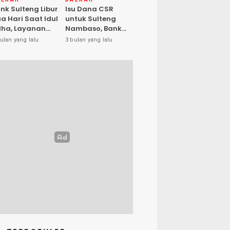
nk Sulteng Libur
Isu Dana CSR
a Hari Saat Idul
untuk Sulteng
ha, Layanan
Nambaso, Bank
s Kembali
Sulteng Tegas
ulan yang lalu
3 bulan yang lalu
buka Jumat
Katakan “Hoax”