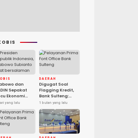
KOBIS
KOBIS
DAERAH
rabowo dan
Digugat Soal
DIN Sepakat
Flagging Kredit,
cu Ekonomi
Bank Sulteng:
sional, Gufran
Kebijakan Berlaku
ari yang lalu
1 bulan yang lalu
mad: Sulteng
untuk Seluruh
ap Ambil Peran
Debitur ASN
AERAH
DAERAH