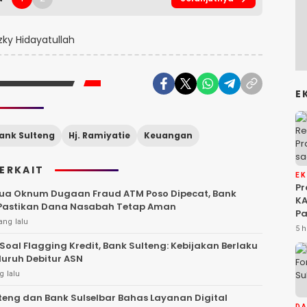
zky Hidayatullah
E
ank Sulteng
Hj. Ramiyatie
Keuangan
TERKAIT
E
P
ua Oknum Dugaan Fraud ATM Poso Dipecat, Bank
KA
 Pastikan Dana Nasabah Tetap Aman
Pa
ang lalu
Na
5 h
Ah
Soal Flagging Kredit, Bank Sulteng: Kebijakan Berlaku
Si
luruh Debitur ASN
g lalu
teng dan Bank Sulselbar Bahas Layanan Digital
D