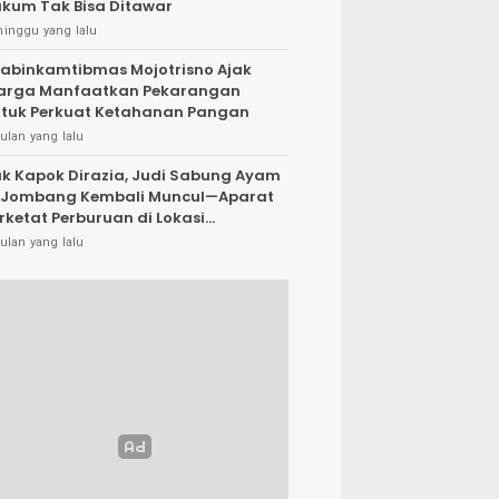
kum Tak Bisa Ditawar
minggu yang lalu
abinkamtibmas Mojotrisno Ajak
arga Manfaatkan Pekarangan
tuk Perkuat Ketahanan Pangan
ulan yang lalu
k Kapok Dirazia, Judi Sabung Ayam
 Jombang Kembali Muncul—Aparat
rketat Perburuan di Lokasi
rsembunyi
ulan yang lalu