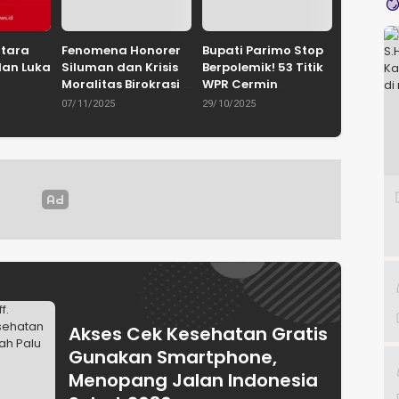
ntara
Fenomena Honorer
Bupati Parimo Stop
dan Luka
Siluman dan Krisis
Berpolemik! 53 Titik
Moralitas Birokrasi
WPR Cermin
uhammad
Oleh: Dr. H.
Retaknya Tata
07/11/2025
29/10/2025
yie,
Mohammad
Kelola
IN
Hidayat
Pemerintahan
Palu /
Lamakarate, S.I.P.,
Gerakan
M.Si
Akses Cek Kesehatan Gratis
Gunakan Smartphone,
Menopang Jalan Indonesia