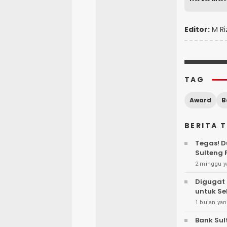
Editor:
M Ri
TAG
Award
B
BERITA 
Tegas! D
Sulteng
2 minggu y
Digugat 
untuk Se
1 bulan yan
Bank Sul