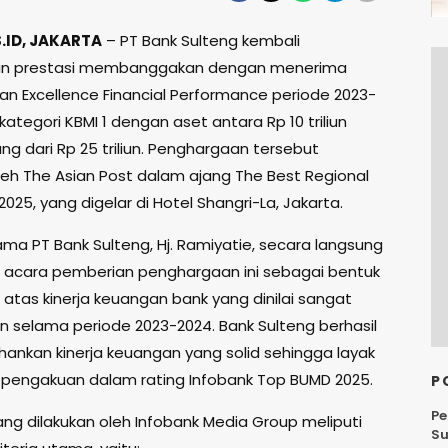
ID, JAKARTA
– PT Bank Sulteng kembali
n prestasi membanggakan dengan menerima
n Excellence Financial Performance periode 2023-
ategori KBMI 1 dengan aset antara Rp 10 triliun
ng dari Rp 25 triliun. Penghargaan tersebut
oleh The Asian Post dalam ajang The Best Regional
25, yang digelar di Hotel Shangri-La, Jakarta.
ama PT Bank Sulteng, Hj. Ramiyatie, secara langsung
 acara pemberian penghargaan ini sebagai bentuk
atas kinerja keuangan bank yang dinilai sangat
selama periode 2023-2024. Bank Sulteng berhasil
nkan kinerja keuangan yang solid sehingga layak
engakuan dalam rating Infobank Top BUMD 2025.
P
Pe
ang dilakukan oleh Infobank Media Group meliputi
Su