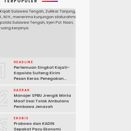
TERPOPULER
1
HEADLINE
Pertemuan Singkat Kajati-
Kapolda Sulteng Kirim
Pesan Keras: Penegakan
Hukum Tak Bisa Ditawar
2
DAERAH
Manajer SPBU Jrengik Minta
Maaf Usai Tolak Ambulans
Pembawa Jenazah
3
EKOBIS
Prabowo dan KADIN
Sepakat Pacu Ekonomi