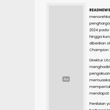
READNEWS.
menorehka
penghargaa
2024 pada k
hingga kura
diberikan 
Champion 20
Direktur Ut
menghadiri
pengakuan 
memuaskan 
mempertaha
mendapat p
Penilaian y