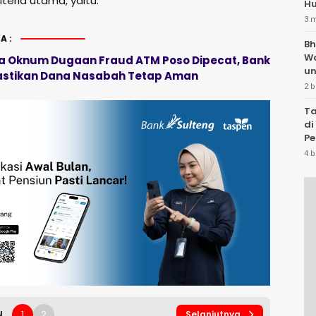
iteria utama, yaitu:
Hu
3 
A:
Bh
W
a Oknum Dugaan Fraud ATM Poso Dipecat, Bank
un
astikan Dana Nasabah Tetap Aman
2 b
Ta
di
Pe
Te
4 b
1
2
N
Selanjutnya