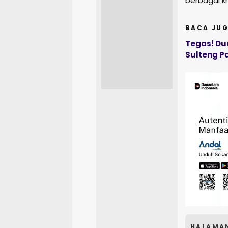
berbagai kr
BACA JUG
Tegas! Du
Sulteng P
HALAMA