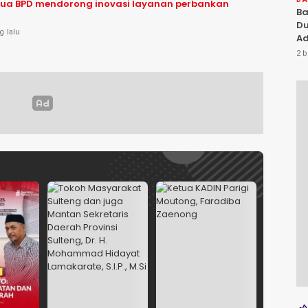
dua BPD mendorong inovasi layanan perbankan
Ba
Du
g lalu
Ad
Ka
2 b
Di