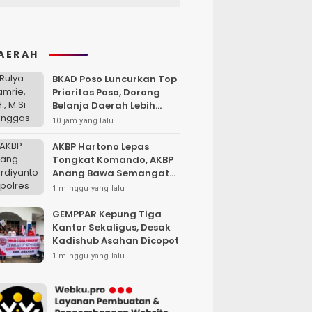
AERAH
BKAD Poso Luncurkan Top
Prioritas Poso, Dorong
Belanja Daerah Lebih
Efektif dan Tepat
10 jam yang lalu
Sasaran
AKBP Hartono Lepas
Tongkat Komando, AKBP
Anang Bawa Semangat
Baru untuk Polres
1 minggu yang lalu
Sampang
GEMPPAR Kepung Tiga
Kantor Sekaligus, Desak
Kadishub Asahan Dicopot
1 minggu yang lalu