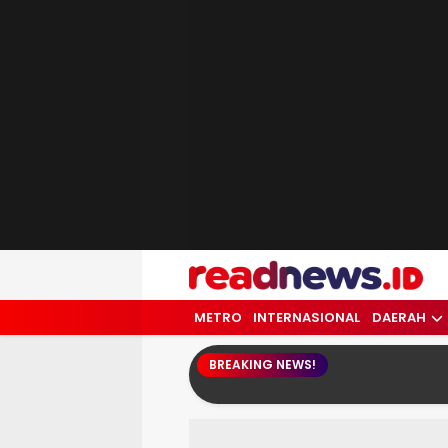
readnews.id
Berita Terkini, Update Terbaru Hari ini 
METRO
INTERNASIONAL
DAERAH
BREAKING NEWS!