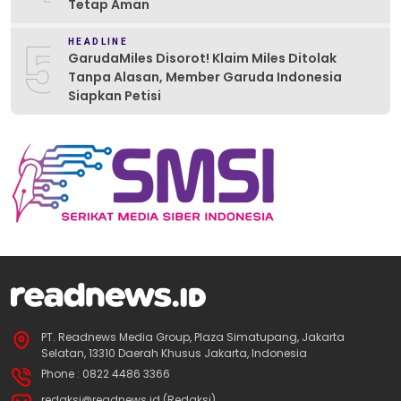
Tetap Aman
5
HEADLINE
GarudaMiles Disorot! Klaim Miles Ditolak
Tanpa Alasan, Member Garuda Indonesia
Siapkan Petisi
PT. Readnews Media Group, Plaza Simatupang, Jakarta
Selatan, 13310 Daerah Khusus Jakarta, Indonesia
Phone : 0822 4486 3366
redaksi@readnews.id (Redaksi)