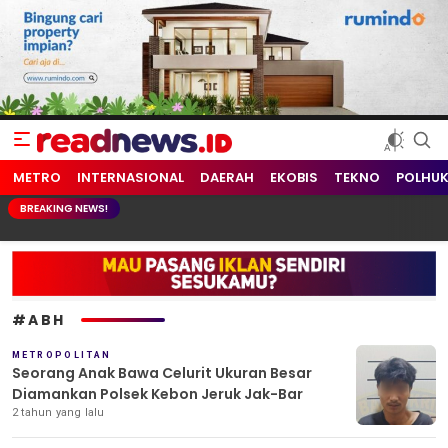
readnews.id
Berita Terkini, Update Terbaru Hari ini dari Indonesia dan Dunia
METRO
INTERNASIONAL
DAERAH
EKOBIS
TEKNO
POLHU
BREAKING NEWS!
#ABH
METROPOLITAN
Seorang Anak Bawa Celurit Ukuran Besar
Diamankan Polsek Kebon Jeruk Jak-Bar
2 tahun yang lalu