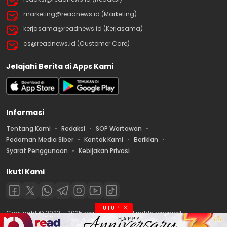
marketing@readnews.id (Marketing)
kerjasama@readnews.id (Kerjasama)
cs@readnews.id (Customer Care)
Jelajahi Berita di Apps Kami
Informasi
Tentang Kami
Redaksi
SOP Wartawan
Pedoman Media Siber
Kontak Kami
Beriklan
Syarat Penggunaan
Kebijakan Privasi
Ikuti Kami
TUTUP
Copyright © 2022 – 2025 readnews.id | All rights reserved.