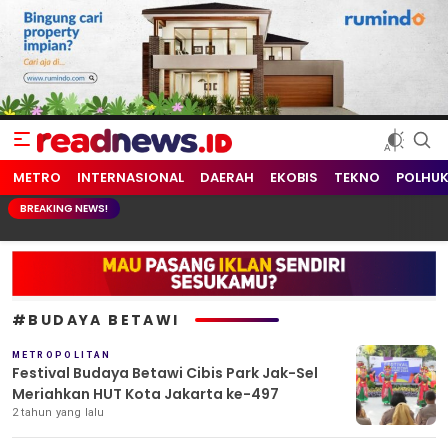
readnews.id
Berita Terkini, Update Terbaru Hari ini dari Indonesia dan Dunia
METRO
INTERNASIONAL
DAERAH
EKOBIS
TEKNO
POLHU
BREAKING NEWS!
#BUDAYA BETAWI
METROPOLITAN
Festival Budaya Betawi Cibis Park Jak-Sel
Meriahkan HUT Kota Jakarta ke-497
2 tahun yang lalu