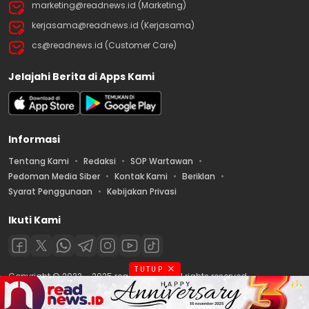
marketing@readnews.id (Marketing)
kerjasama@readnews.id (Kerjasama)
cs@readnews.id (Customer Care)
Jelajahi Berita di Apps Kami
Informasi
Tentang Kami
Redaksi
SOP Wartawan
Pedoman Media Siber
Kontak Kami
Beriklan
Syarat Penggunaan
Kebijakan Privasi
Ikuti Kami
TUTUP
Copyright © 2022 – 2025 readnews.id | All rights reserved.