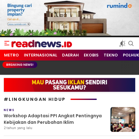
readnews.id
Berita Terkini, Update Terbaru Hari ini dari Indonesia dan Dunia
METRO
INTERNASIONAL
DAERAH
EKOBIS
TEKNO
POLHU
BREAKING NEWS!
#LINGKUNGAN HIDUP
NEWS
Workshop Adaptasi PPI Angkat Pentingnya
Kebijakan dan Perubahan Iklim
2 tahun yang lalu