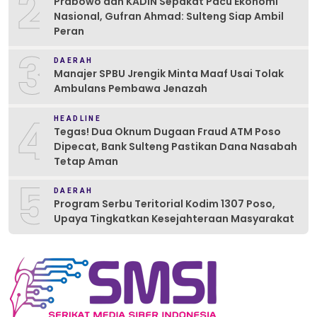
2
Prabowo dan KADIN Sepakat Pacu Ekonomi
Nasional, Gufran Ahmad: Sulteng Siap Ambil
Peran
3
DAERAH
Manajer SPBU Jrengik Minta Maaf Usai Tolak
Ambulans Pembawa Jenazah
4
HEADLINE
Tegas! Dua Oknum Dugaan Fraud ATM Poso
Dipecat, Bank Sulteng Pastikan Dana Nasabah
Tetap Aman
5
DAERAH
Program Serbu Teritorial Kodim 1307 Poso,
Upaya Tingkatkan Kesejahteraan Masyarakat