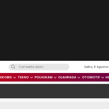
Sabtu, 8 Agustus
dari Indonesia dan Dunia
EKOBIS
TEKNO
POLHUKAM
OLAHRAGA
OTOMOTIF
H