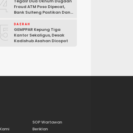
4
Tegas! Dua Oknum Dugaan
Fraud ATM Poso Dipecat,
Bank Sulteng Pastikan Dana
Nasabah Tetap Aman
5
DAERAH
GEMPPAR Kepung Tiga
Kantor Sekaligus, Desak
Kadishub Asahan Dicopot
SOP Wartawan
 Kami
Beriklan