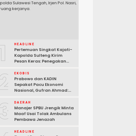
1
HEADLINE
Pertemuan Singkat Kajati-
Kapolda Sulteng Kirim
Pesan Keras: Penegakan
Hukum Tak Bisa Ditawar
2
EKOBIS
Prabowo dan KADIN
Sepakat Pacu Ekonomi
Nasional, Gufran Ahmad:
Sulteng Siap Ambil Peran
3
DAERAH
Manajer SPBU Jrengik Minta
Maaf Usai Tolak Ambulans
Pembawa Jenazah
HEADLINE