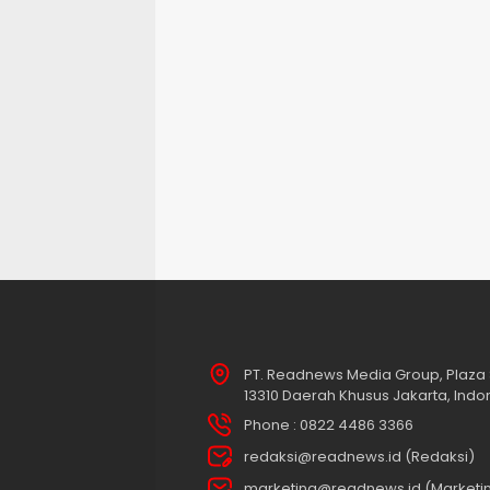
PT. Readnews Media Group, Plaza 
13310 Daerah Khusus Jakarta, Indo
Phone : 0822 4486 3366
redaksi@readnews.id (Redaksi)
marketing@readnews.id (Marketi