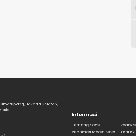
Simatupang, Jakarta Selatan,
nesia
Informasi
Tentang Kami
Redaksi
Pedoman Media Siber
Kontak
ng)