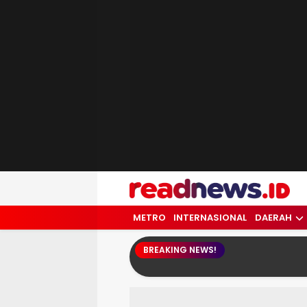
readnews.id
Berita Terkini, Update Terbaru Hari ini 
METRO
INTERNASIONAL
DAERAH
BREAKING NEWS!