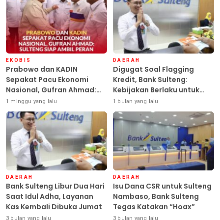
EKOBIS
DAERAH
Prabowo dan KADIN
Digugat Soal Flagging
Sepakat Pacu Ekonomi
Kredit, Bank Sulteng:
Nasional, Gufran Ahmad:
Kebijakan Berlaku untuk
Sulteng Siap Ambil Peran
Seluruh Debitur ASN
1 minggu yang lalu
1 bulan yang lalu
DAERAH
DAERAH
Bank Sulteng Libur Dua Hari
Isu Dana CSR untuk Sulteng
Saat Idul Adha, Layanan
Nambaso, Bank Sulteng
Kas Kembali Dibuka Jumat
Tegas Katakan “Hoax”
3 bulan yang lalu
3 bulan yang lalu