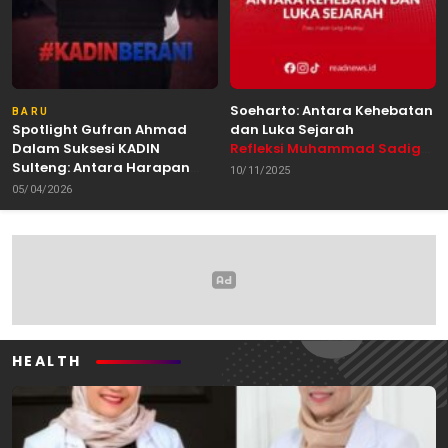
Soeharto: Antara Kehebatan
BARU
Spotlight Gufran Ahmad
dan Luka Sejarah
Dalam Suksesi KADIN
Refleksi Muhammad Sadig
Sulteng: Antara Harapan
Alhabsyie, Akademisi UIN
10/11/2025
dan Kebutuhan Perubahan
Datokarama Palu /
05/04/2026
Oleh: Anshar Munir
Pemerhati Gerakan
Mahasiswa
HEALTH