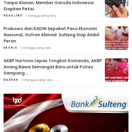
Tanpa Alasan, Member Garuda Indonesia
Siapkan Petisi
1 minggu yang lalu
HEADLINE
Prabowo dan KADIN Sepakat Pacu Ekonomi
Nasional, Gufran Ahmad: Sulteng Siap Ambil
Peran
1 minggu yang lalu
EKOBIS
AKBP Hartono Lepas Tongkat Komando, AKBP
Anang Bawa Semangat Baru untuk Polres
Sampang
Tradisi Pedang Pora Iringi Sertijab Kapolres
2 minggu yang lalu
DAERAH
Sampang