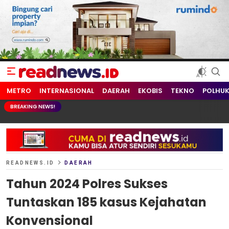
readnews.id
Berita Terkini, Update Terbaru Hari ini dari Indonesia dan Dunia
METRO
INTERNASIONAL
DAERAH
EKOBIS
TEKNO
POLHU
BREAKING NEWS!
READNEWS.ID
DAERAH
Tahun 2024 Polres Sukses
Tuntaskan 185 kasus Kejahatan
Konvensional