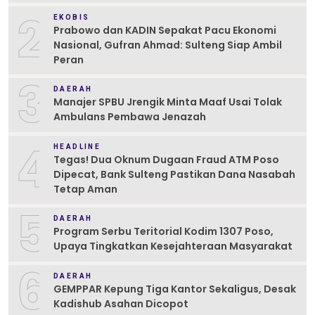
2
EKOBIS
Prabowo dan KADIN Sepakat Pacu Ekonomi
Nasional, Gufran Ahmad: Sulteng Siap Ambil
Peran
3
DAERAH
Manajer SPBU Jrengik Minta Maaf Usai Tolak
Ambulans Pembawa Jenazah
4
HEADLINE
Tegas! Dua Oknum Dugaan Fraud ATM Poso
Dipecat, Bank Sulteng Pastikan Dana Nasabah
Tetap Aman
5
DAERAH
Program Serbu Teritorial Kodim 1307 Poso,
Upaya Tingkatkan Kesejahteraan Masyarakat
6
DAERAH
GEMPPAR Kepung Tiga Kantor Sekaligus, Desak
Kadishub Asahan Dicopot