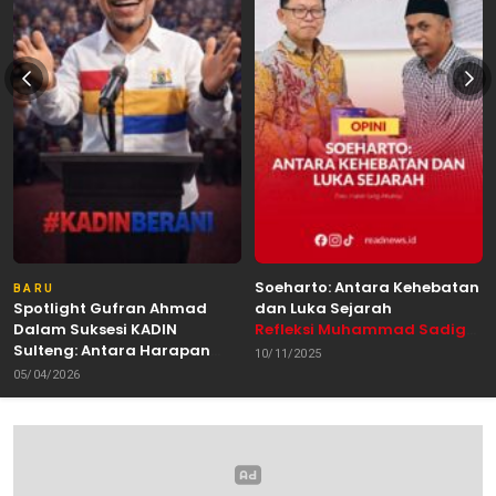
Soeharto: Antara Kehebatan
BARU
Spotlight Gufran Ahmad
dan Luka Sejarah
Dalam Suksesi KADIN
Refleksi Muhammad Sadig
Sulteng: Antara Harapan
Alhabsyie, Akademisi UIN
10/11/2025
dan Kebutuhan Perubahan
Datokarama Palu /
05/04/2026
Oleh: Anshar Munir
Pemerhati Gerakan
Mahasiswa