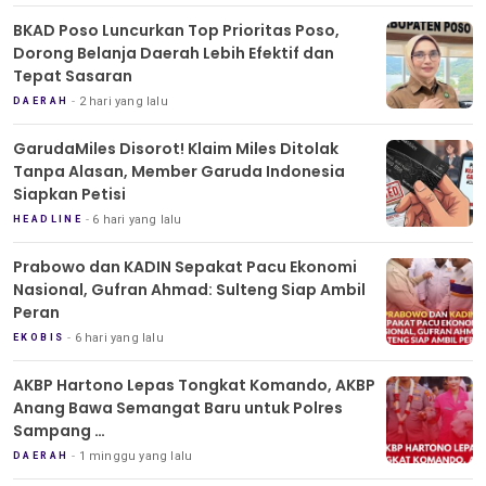
BKAD Poso Luncurkan Top Prioritas Poso,
Dorong Belanja Daerah Lebih Efektif dan
Tepat Sasaran
2 hari yang lalu
DAERAH
GarudaMiles Disorot! Klaim Miles Ditolak
Tanpa Alasan, Member Garuda Indonesia
Siapkan Petisi
6 hari yang lalu
HEADLINE
Prabowo dan KADIN Sepakat Pacu Ekonomi
Nasional, Gufran Ahmad: Sulteng Siap Ambil
Peran
6 hari yang lalu
EKOBIS
AKBP Hartono Lepas Tongkat Komando, AKBP
Anang Bawa Semangat Baru untuk Polres
Sampang
Tradisi Pedang Pora Iringi Sertijab Kapolres
1 minggu yang lalu
DAERAH
Sampang