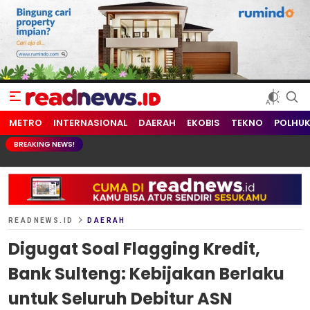
readnews.id
Berita Terkini, Update Terbaru Hari ini dari Indonesia dan Dunia
METRO
INTERNASIONAL
DAERAH
EKOBIS
TEKNO
POLHU
BREAKING NEWS!
READNEWS.ID
DAERAH
Digugat Soal Flagging Kredit,
Bank Sulteng: Kebijakan Berlaku
untuk Seluruh Debitur ASN