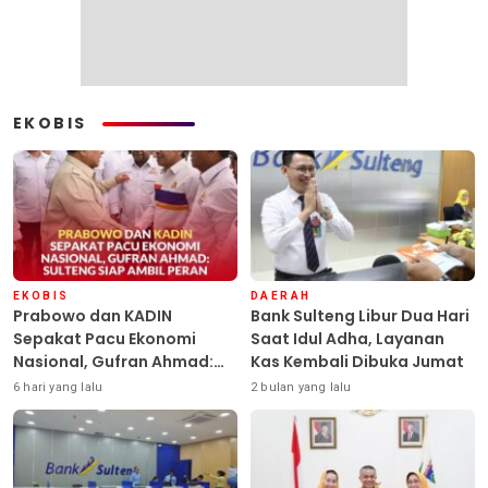
EKOBIS
EKOBIS
DAERAH
Prabowo dan KADIN
Bank Sulteng Libur Dua Hari
Sepakat Pacu Ekonomi
Saat Idul Adha, Layanan
Nasional, Gufran Ahmad:
Kas Kembali Dibuka Jumat
Sulteng Siap Ambil Peran
6 hari yang lalu
2 bulan yang lalu