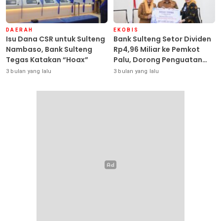
DAERAH
EKOBIS
Isu Dana CSR untuk Sulteng
Bank Sulteng Setor Dividen
Nambaso, Bank Sulteng
Rp4,96 Miliar ke Pemkot
Tegas Katakan “Hoax”
Palu, Dorong Penguatan
PAD
3 bulan yang lalu
3 bulan yang lalu