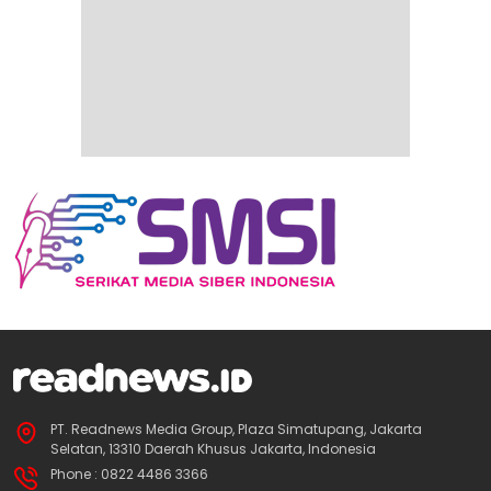
PT. Readnews Media Group, Plaza Simatupang, Jakarta
Selatan, 13310 Daerah Khusus Jakarta, Indonesia
Phone : 0822 4486 3366