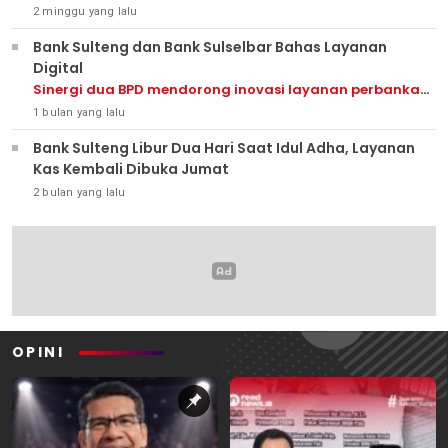
2 minggu yang lalu
Bank Sulteng dan Bank Sulselbar Bahas Layanan
Digital
Sinergi dua BPD mendorong inovasi layanan perbankan
digital.
1 bulan yang lalu
Bank Sulteng Libur Dua Hari Saat Idul Adha, Layanan
Kas Kembali Dibuka Jumat
2 bulan yang lalu
OPINI