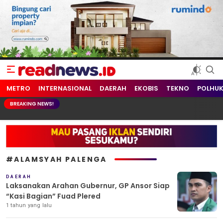
readnews.id
Berita Terkini, Update Terbaru Hari ini dari Indonesia dan Dunia
METRO
INTERNASIONAL
DAERAH
EKOBIS
TEKNO
POLHU
BREAKING NEWS!
#ALAMSYAH PALENGA
DAERAH
Laksanakan Arahan Gubernur, GP Ansor Siap
“Kasi Bagian” Fuad Plered
1 tahun yang lalu