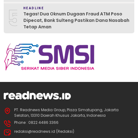
5
HEADLINE
Tegas! Dua Oknum Dugaan Fraud ATM Poso
Dipecat, Bank Sulteng Pastikan Dana Nasabah
Tetap Aman
PT. Readnews Media Group, Plaza Simatupang, Jakarta
Selatan, 13310 Daerah Khusus Jakarta, Indonesia
Phone : 0822 4486 3366
redaksi@readnews.id (Redaksi)