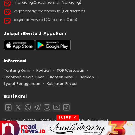
marketing@readnews.id (Marketing)
kerjasama@readnews.id (Kerjasama)
cs@readnews.id (Customer Care)
Jelajahi Berita di Apps Kami
Informasi
Tentang Kami
Redaksi
SOP Wartawan
Pedoman Media Siber
Kontak Kami
Beriklan
Syarat Penggunaan
Kebijakan Privasi
Ikuti Kami
TUTUP
Copyright © 2022 – 2025 readnews.id | All rights reserved.