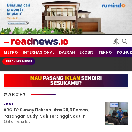
readnews.id
Berita Terkini, Update Terbaru Hari ini dari Indonesia dan Dunia
METRO
INTERNASIONAL
DAERAH
EKOBIS
TEKNO
POLHU
BREAKING NEWS!
#ARCHY
NEWS
ARCHY: Survey Elektabilitas 28,6 Persen,
Pasangan Cudy-Sah Tertinggi Saat ini
2 tahun yang lalu