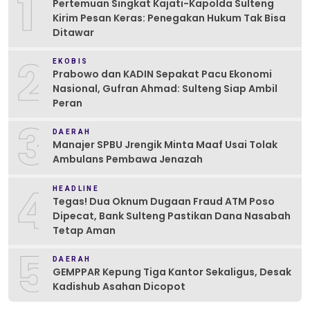
1
Pertemuan Singkat Kajati-Kapolda Sulteng
Kirim Pesan Keras: Penegakan Hukum Tak Bisa
Ditawar
2
EKOBIS
Prabowo dan KADIN Sepakat Pacu Ekonomi
Nasional, Gufran Ahmad: Sulteng Siap Ambil
Peran
3
DAERAH
Manajer SPBU Jrengik Minta Maaf Usai Tolak
Ambulans Pembawa Jenazah
4
HEADLINE
Tegas! Dua Oknum Dugaan Fraud ATM Poso
Dipecat, Bank Sulteng Pastikan Dana Nasabah
Tetap Aman
5
DAERAH
GEMPPAR Kepung Tiga Kantor Sekaligus, Desak
Kadishub Asahan Dicopot