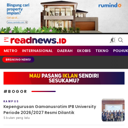
readnews.id
Berita Terkini, Update Terbaru Hari ini dari Indonesia dan Dunia
METRO
INTERNASIONAL
DAERAH
EKOBIS
TEKNO
POLHU
BREAKING NEWS!
#BOGOR
KAMPUS
Kepengurusan Gamanusratim IPB University
Periode 2026/2027 Resmi Dilantik
5 bulan yang lalu