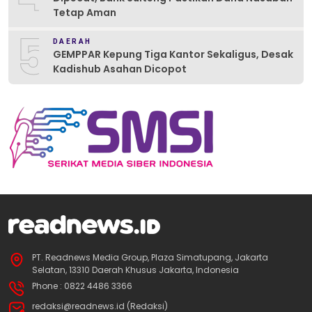
Tetap Aman
5
DAERAH
GEMPPAR Kepung Tiga Kantor Sekaligus, Desak
Kadishub Asahan Dicopot
PT. Readnews Media Group, Plaza Simatupang, Jakarta
Selatan, 13310 Daerah Khusus Jakarta, Indonesia
Phone : 0822 4486 3366
redaksi@readnews.id (Redaksi)