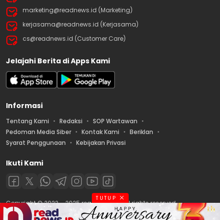
marketing@readnews.id (Marketing)
kerjasama@readnews.id (Kerjasama)
cs@readnews.id (Customer Care)
Jelajahi Berita di Apps Kami
Informasi
Tentang Kami
Redaksi
SOP Wartawan
Pedoman Media Siber
Kontak Kami
Beriklan
Syarat Penggunaan
Kebijakan Privasi
Ikuti Kami
TUTUP
Copyright © 2022 – 2025 readnews.id | All rights reserved.