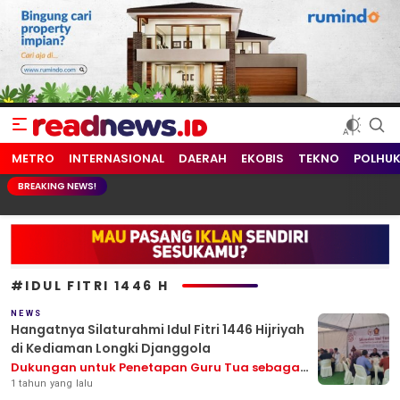
readnews.id
Berita Terkini, Update Terbaru Hari ini dari Indonesia dan Dunia
METRO
INTERNASIONAL
DAERAH
EKOBIS
TEKNO
POLHU
BREAKING NEWS!
#IDUL FITRI 1446 H
NEWS
Hangatnya Silaturahmi Idul Fitri 1446 Hijriyah
di Kediaman Longki Djanggola
Dukungan untuk Penetapan Guru Tua sebagai
Pahlawan Nasional
1 tahun yang lalu