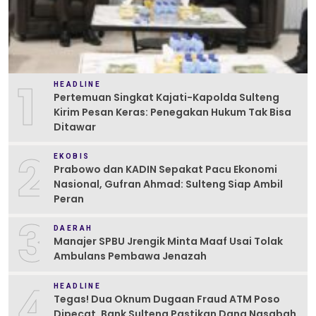
1
HEADLINE
Pertemuan Singkat Kajati-Kapolda Sulteng
Kirim Pesan Keras: Penegakan Hukum Tak Bisa
Ditawar
2
EKOBIS
Prabowo dan KADIN Sepakat Pacu Ekonomi
Nasional, Gufran Ahmad: Sulteng Siap Ambil
Peran
3
DAERAH
Manajer SPBU Jrengik Minta Maaf Usai Tolak
Ambulans Pembawa Jenazah
4
HEADLINE
Tegas! Dua Oknum Dugaan Fraud ATM Poso
Dipecat, Bank Sulteng Pastikan Dana Nasabah