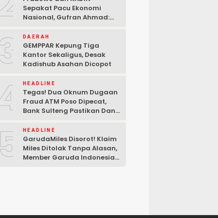
2
Sepakat Pacu Ekonomi
Nasional, Gufran Ahmad:
Sulteng Siap Ambil Peran
3
DAERAH
GEMPPAR Kepung Tiga
Kantor Sekaligus, Desak
Kadishub Asahan Dicopot
4
HEADLINE
Tegas! Dua Oknum Dugaan
Fraud ATM Poso Dipecat,
Bank Sulteng Pastikan Dana
Nasabah Tetap Aman
5
HEADLINE
GarudaMiles Disorot! Klaim
Miles Ditolak Tanpa Alasan,
Member Garuda Indonesia
Siapkan Petisi