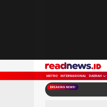
readnews.id
Berita Terkini, Update Terbaru Hari ini 
METRO
INTERNASIONAL
DAERAH
BREAKING NEWS!