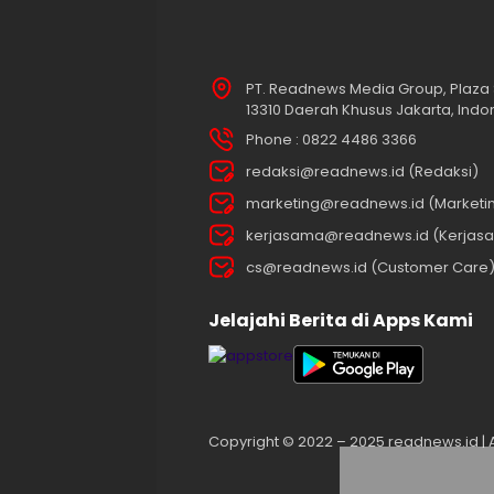
PT. Readnews Media Group, Plaza 
13310 Daerah Khusus Jakarta, Indo
Phone : 0822 4486 3366
redaksi@readnews.id (Redaksi)
marketing@readnews.id (Marketi
kerjasama@readnews.id (Kerjas
cs@readnews.id (Customer Care
Jelajahi Berita di Apps Kami
Copyright © 2022 – 2025 readnews.id | Al