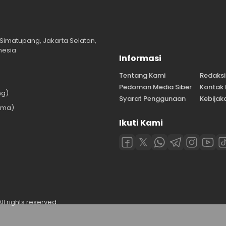
Simatupang, Jakarta Selatan,
nesia
Informasi
Tentang Kami
Redaksi
Pedoman Media Siber
Kontak
ng)
Syarat Penggunaan
Kebijaka
ama)
Ikuti Kami
)
l rights reserved.