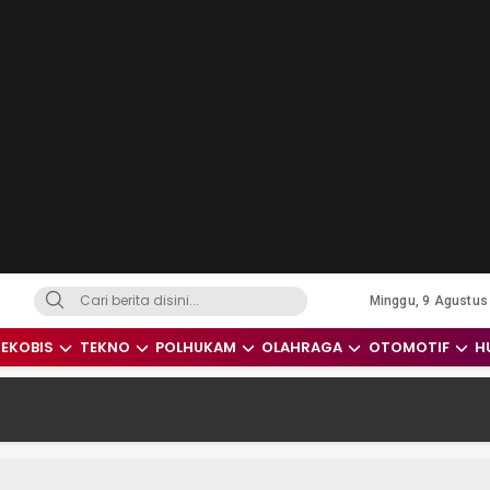
Minggu, 9 Agustus
dari Indonesia dan Dunia
EKOBIS
TEKNO
POLHUKAM
OLAHRAGA
OTOMOTIF
H