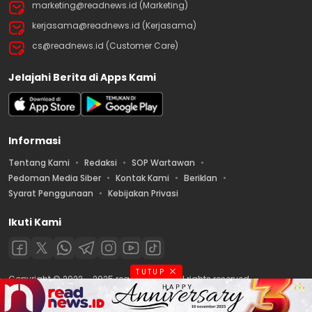
marketing@readnews.id (Marketing)
kerjasama@readnews.id (Kerjasama)
cs@readnews.id (Customer Care)
Jelajahi Berita di Apps Kami
Informasi
Tentang Kami
Redaksi
SOP Wartawan
Pedoman Media Siber
Kontak Kami
Beriklan
Syarat Penggunaan
Kebijakan Privasi
Ikuti Kami
TUTUP
Copyright © 2022 – 2025 readnews.id | All rights reserved.