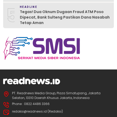
5
HEADLINE
Tegas! Dua Oknum Dugaan Fraud ATM Poso
Dipecat, Bank Sulteng Pastikan Dana Nasabah
Tetap Aman
PT. Readnews Media Group, Plaza Simatupang, Jakarta
Selatan, 13310 Daerah Khusus Jakarta, Indonesia
Phone : 0822 4486 3366
redaksi@readnews.id (Redaksi)