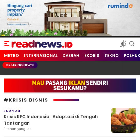
readnews.id
Berita Terkini, Update Terbaru Hari ini dari Indonesia dan Dunia
METRO
INTERNASIONAL
DAERAH
EKOBIS
TEKNO
POLHU
BREAKING NEWS!
#KRISIS BISNIS
EKONOMI
Krisis KFC Indonesia : Adaptasi di Tengah
Tantangan
1 tahun yang lalu