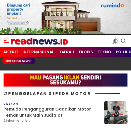
readnews.id
Berita Terkini, Update Terbaru Hari ini dari Indonesia dan Dunia
METRO
INTERNASIONAL
DAERAH
EKOBIS
TEKNO
POLHU
BREAKING NEWS!
#PENGGELAPAN SEPEDA MOTOR
DAERAH
Pemuda Pengangguran Gadaikan Motor
Teman untuk Main Judi Slot
2 tahun yang lalu