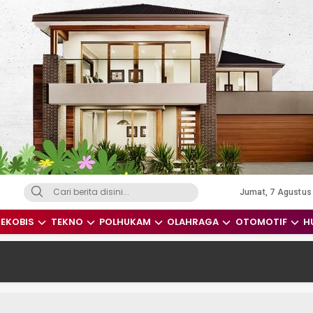
Jumat, 7 Agustus
dari Indonesia dan Dunia
EKOBIS
TEKNO
POLHUKAM
OLAHRAGA
OTOMOTIF
H