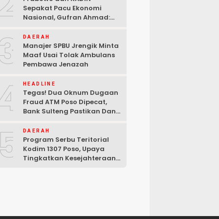
2
Sepakat Pacu Ekonomi
Nasional, Gufran Ahmad:
Sulteng Siap Ambil Peran
3
DAERAH
Manajer SPBU Jrengik Minta
Maaf Usai Tolak Ambulans
Pembawa Jenazah
4
HEADLINE
Tegas! Dua Oknum Dugaan
Fraud ATM Poso Dipecat,
Bank Sulteng Pastikan Dana
Nasabah Tetap Aman
5
DAERAH
Program Serbu Teritorial
Kodim 1307 Poso, Upaya
Tingkatkan Kesejahteraan
Masyarakat