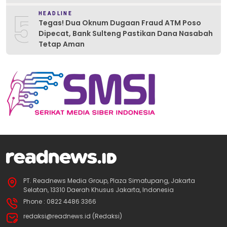
5
HEADLINE
Tegas! Dua Oknum Dugaan Fraud ATM Poso
Dipecat, Bank Sulteng Pastikan Dana Nasabah
Tetap Aman
PT. Readnews Media Group, Plaza Simatupang, Jakarta
Selatan, 13310 Daerah Khusus Jakarta, Indonesia
Phone : 0822 4486 3366
redaksi@readnews.id (Redaksi)