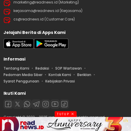
marketing@readnews.id (Marketing)
kerjasama@readnews.id (Kerjasama)
cs@readnews.id (Customer Care)
Jelajahi Berita di Apps Kami
Informasi
Tentang Kami
Redaksi
SOP Wartawan
Pedoman Media Siber
Kontak Kami
Beriklan
Syarat Penggunaan
Kebijakan Privasi
Ikuti Kami
TUTUP
Copyright © 2022 – 2025 readnews.id | All rights reserved.