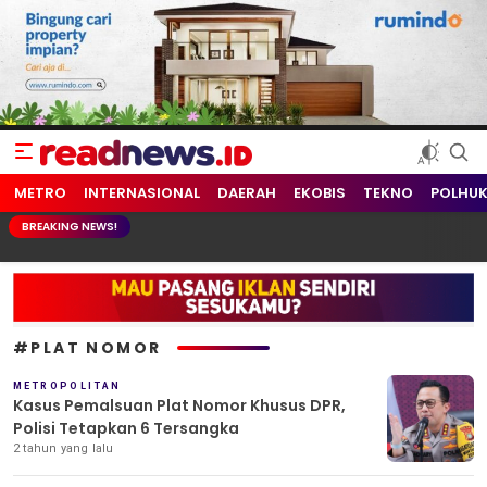
readnews.id
Berita Terkini, Update Terbaru Hari ini dari Indonesia dan Dunia
METRO
INTERNASIONAL
DAERAH
EKOBIS
TEKNO
POLHU
BREAKING NEWS!
#PLAT NOMOR
METROPOLITAN
Kasus Pemalsuan Plat Nomor Khusus DPR,
Polisi Tetapkan 6 Tersangka
2 tahun yang lalu