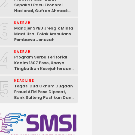
2
Sepakat Pacu Ekonomi
Nasional, Gufran Ahmad:
Sulteng Siap Ambil Peran
3
DAERAH
Manajer SPBU Jrengik Minta
Maaf Usai Tolak Ambulans
Pembawa Jenazah
4
DAERAH
Program Serbu Teritorial
Kodim 1307 Poso, Upaya
Tingkatkan Kesejahteraan
Masyarakat
5
HEADLINE
Tegas! Dua Oknum Dugaan
Fraud ATM Poso Dipecat,
Bank Sulteng Pastikan Dana
Nasabah Tetap Aman