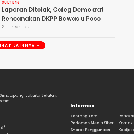
SULTENG
Laporan Ditolak, Caleg Demokrat
Rencanakan DKPP Bawaslu Poso
2 tahun yang lalu
LIHAT LAINNYA +
Simatupang, Jakarta Selatan,
nesia
Informasi
Tentang Kami
Redaksi
Pedoman Media Siber
Kontak
ng)
Syarat Penggunaan
Kebijaka