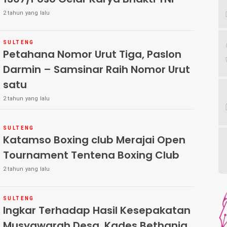
2 tahun yang lalu
SULTENG
Petahana Nomor Urut Tiga, Paslon
Darmin – Samsinar Raih Nomor Urut
satu
2 tahun yang lalu
SULTENG
Katamso Boxing club Merajai Open
Tournament Tentena Boxing Club
2 tahun yang lalu
SULTENG
Ingkar Terhadap Hasil Kesepakatan
Musyawarah Desa, Kades Bethania