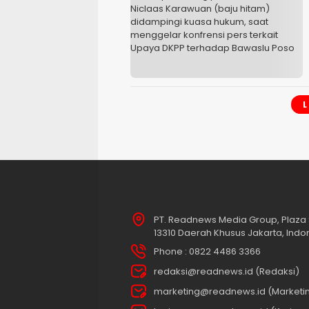
PT. Readnews Media Group, Plaza 
13310 Daerah Khusus Jakarta, Indo
Phone : 0822 4486 3366
redaksi@readnews.id (Redaksi)
marketing@readnews.id (Marketi