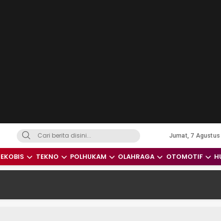
Jumat, 7 Agustus
dari Indonesia dan Dunia
EKOBIS
TEKNO
POLHUKAM
OLAHRAGA
OTOMOTIF
H