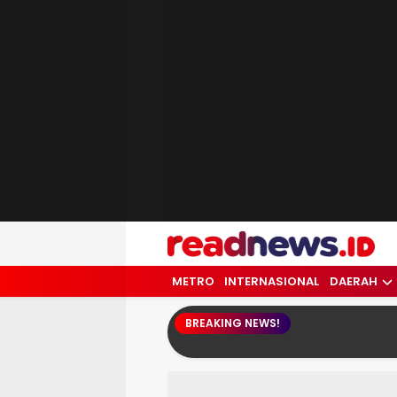
readnews.id
Berita Terkini, Update Terbaru Hari ini 
METRO
INTERNASIONAL
DAERAH
BREAKING NEWS!