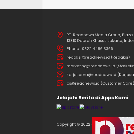
PT. Readnews Media Group, Plaza 
13310 Daerah Khusus Jakarta, Indo
Phone : 0822 4486 3366
redaksi@readnews.id (Redaksi)
marketing@readnews.id (Marketi
kerjasama@readnews.id (Kerjas
cs@readnews.id (Customer Care
Jelajahi Berita di Apps Kami
Copyright © 2022 – 2025 readnews.id | Al