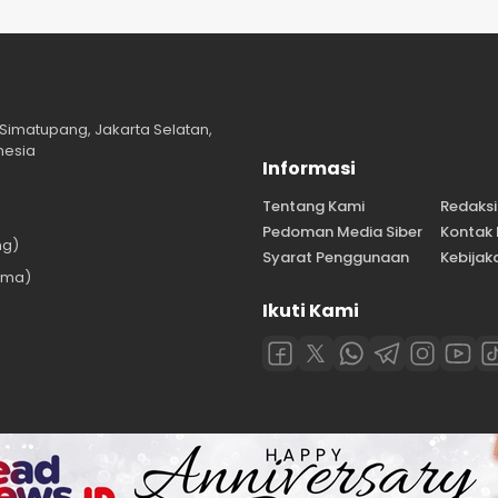
Simatupang, Jakarta Selatan,
nesia
Informasi
Tentang Kami
Redaksi
Pedoman Media Siber
Kontak
ng)
Syarat Penggunaan
Kebijaka
ama)
Ikuti Kami
)
l rights reserved.