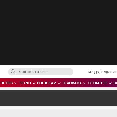
Minggu, 9 Agustus
dari Indonesia dan Dunia
EKOBIS
TEKNO
POLHUKAM
OLAHRAGA
OTOMOTIF
H