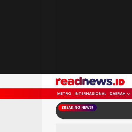
readnews.id
Berita Terkini, Update Terbaru Hari ini 
METRO
INTERNASIONAL
DAERAH
BREAKING NEWS!