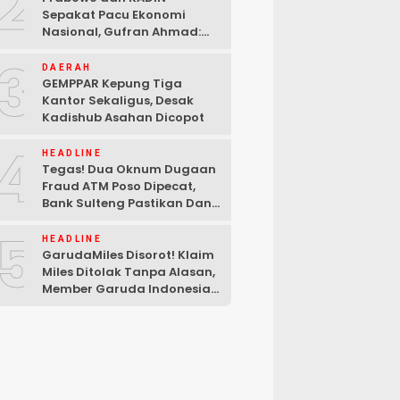
2
Sepakat Pacu Ekonomi
Nasional, Gufran Ahmad:
Sulteng Siap Ambil Peran
3
DAERAH
GEMPPAR Kepung Tiga
Kantor Sekaligus, Desak
Kadishub Asahan Dicopot
4
HEADLINE
Tegas! Dua Oknum Dugaan
Fraud ATM Poso Dipecat,
Bank Sulteng Pastikan Dana
Nasabah Tetap Aman
5
HEADLINE
GarudaMiles Disorot! Klaim
Miles Ditolak Tanpa Alasan,
Member Garuda Indonesia
Siapkan Petisi