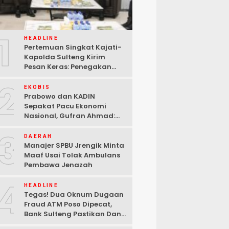
1
HEADLINE
Pertemuan Singkat Kajati-
Kapolda Sulteng Kirim
Pesan Keras: Penegakan
Hukum Tak Bisa Ditawar
2
EKOBIS
Prabowo dan KADIN
Sepakat Pacu Ekonomi
Nasional, Gufran Ahmad:
Sulteng Siap Ambil Peran
3
DAERAH
Manajer SPBU Jrengik Minta
Maaf Usai Tolak Ambulans
Pembawa Jenazah
4
HEADLINE
Tegas! Dua Oknum Dugaan
Fraud ATM Poso Dipecat,
Bank Sulteng Pastikan Dana
Nasabah Tetap Aman