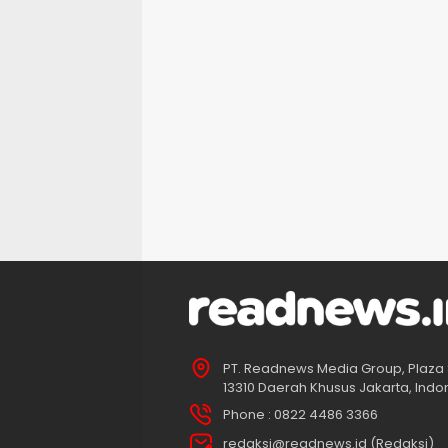
PT. Readnews Media Group, Plaza 
13310 Daerah Khusus Jakarta, Indo
Phone : 0822 4486 3366
redaksi@readnews.id (Redaksi)