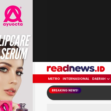
readnews.id
Berita Terkini, Update Terbaru Hari ini 
METRO
INTERNASIONAL
DAERAH
BREAKING NEWS!