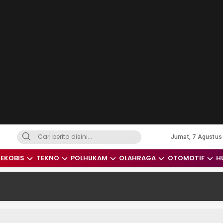
Jumat, 7 Agustus
dari Indonesia dan Dunia
EKOBIS
TEKNO
POLHUKAM
OLAHRAGA
OTOMOTIF
H