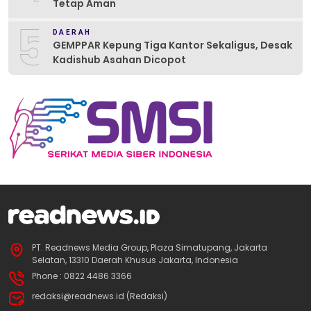
Tetap Aman
5
DAERAH
GEMPPAR Kepung Tiga Kantor Sekaligus, Desak
Kadishub Asahan Dicopot
PT. Readnews Media Group, Plaza Simatupang, Jakarta
Selatan, 13310 Daerah Khusus Jakarta, Indonesia
Phone : 0822 4486 3366
redaksi@readnews.id (Redaksi)