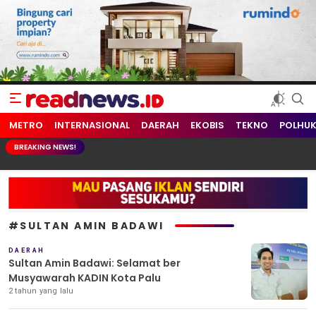
readnews.id
Berita Terkini, Update Terbaru Hari ini dari Indonesia dan Dunia
METRO
INTERNASIONAL
DAERAH
EKOBIS
TEKNO
POLHU
BREAKING NEWS!
#SULTAN AMIN BADAWI
DAERAH
Sultan Amin Badawi: Selamat ber
Musyawarah KADIN Kota Palu
2 tahun yang lalu