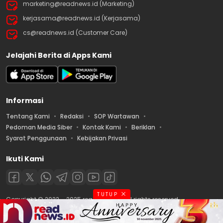
marketing@readnews.id (Marketing)
kerjasama@readnews.id (Kerjasama)
cs@readnews.id (Customer Care)
Jelajahi Berita di Apps Kami
Informasi
Tentang Kami
Redaksi
SOP Wartawan
Pedoman Media Siber
Kontak Kami
Beriklan
Syarat Penggunaan
Kebijakan Privasi
Ikuti Kami
TUTUP
Copyright © 2022 – 2025 readnews.id | All rights reserved.