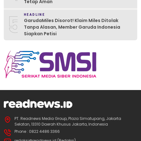
Tetap Aman
5
HEADLINE
GarudaMiles Disorot! Klaim Miles Ditolak
Tanpa Alasan, Member Garuda Indonesia
Siapkan Petisi
PT. Readnews Media Group, Plaza Simatupang, Jakarta
Selatan, 13310 Daerah Khusus Jakarta, Indonesia
Phone : 0822 4486 3366
redaksi@readnews.id (Redaksi)