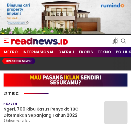
readnews.id
Berita Terkini, Update Terbaru Hari ini dari Indonesia dan Dunia
METRO
INTERNASIONAL
DAERAH
EKOBIS
TEKNO
POLHU
BREAKING NEWS!
#TBC
HEALTH
Ngeri, 700 Ribu Kasus Penyakit TBC
Ditemukan Sepanjang Tahun 2022
3 tahun yang lalu