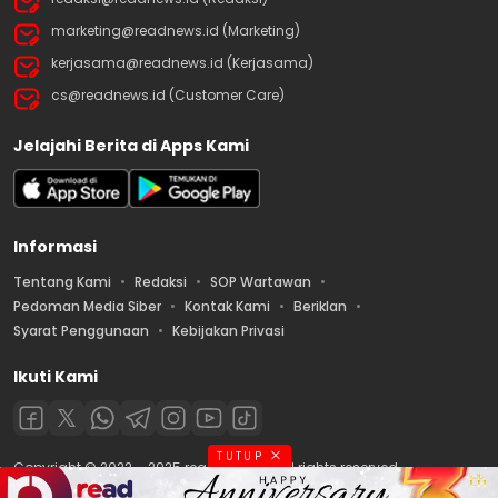
marketing@readnews.id (Marketing)
kerjasama@readnews.id (Kerjasama)
cs@readnews.id (Customer Care)
Jelajahi Berita di Apps Kami
Informasi
Tentang Kami
Redaksi
SOP Wartawan
Pedoman Media Siber
Kontak Kami
Beriklan
Syarat Penggunaan
Kebijakan Privasi
Ikuti Kami
TUTUP
Copyright © 2022 – 2025 readnews.id | All rights reserved.