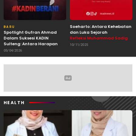
Soeharto: Antara Kehebatan
BARU
Spotlight Gufran Ahmad
dan Luka Sejarah
Dalam Suksesi KADIN
Refleksi Muhammad Sadig
Sulteng: Antara Harapan
Alhabsyie, Akademisi UIN
10/11/2025
dan Kebutuhan Perubahan
Datokarama Palu /
05/04/2026
Oleh: Anshar Munir
Pemerhati Gerakan
Mahasiswa
HEALTH