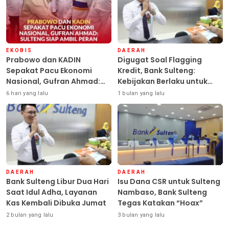
EKOBIS
DAERAH
Prabowo dan KADIN
Digugat Soal Flagging
Sepakat Pacu Ekonomi
Kredit, Bank Sulteng:
Nasional, Gufran Ahmad:
Kebijakan Berlaku untuk
Sulteng Siap Ambil Peran
Seluruh Debitur ASN
6 hari yang lalu
1 bulan yang lalu
DAERAH
DAERAH
Bank Sulteng Libur Dua Hari
Isu Dana CSR untuk Sulteng
Saat Idul Adha, Layanan
Nambaso, Bank Sulteng
Kas Kembali Dibuka Jumat
Tegas Katakan “Hoax”
2 bulan yang lalu
3 bulan yang lalu