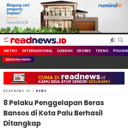
readnews.id
Berita Terkini, Update Terbaru Hari ini dari Indonesia dan Dunia
METRO
INTERNASIONAL
DAERAH
EKOBIS
TEKNO
POLHU
BREAKING NEWS!
READNEWS.ID
NEWS
8 Pelaku Penggelapan Beras
Bansos di Kota Palu Berhasil
Ditangkap