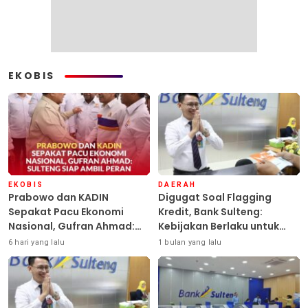
EKOBIS
EKOBIS
DAERAH
Prabowo dan KADIN
Digugat Soal Flagging
Sepakat Pacu Ekonomi
Kredit, Bank Sulteng:
Nasional, Gufran Ahmad:
Kebijakan Berlaku untuk
Sulteng Siap Ambil Peran
Seluruh Debitur ASN
6 hari yang lalu
1 bulan yang lalu