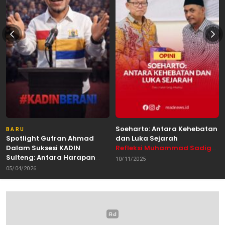
Soeharto: Antara Kehebatan
BARU
Spotlight Gufran Ahmad
dan Luka Sejarah
Dalam Suksesi KADIN
Refleksi Muhammad Sadig
Sulteng: Antara Harapan
Alhabsyie, Akademisi UIN
10/11/2025
dan Kebutuhan Perubahan
Datokarama Palu /
05/04/2026
Oleh: Anshar Munir
Pemerhati Gerakan
Mahasiswa