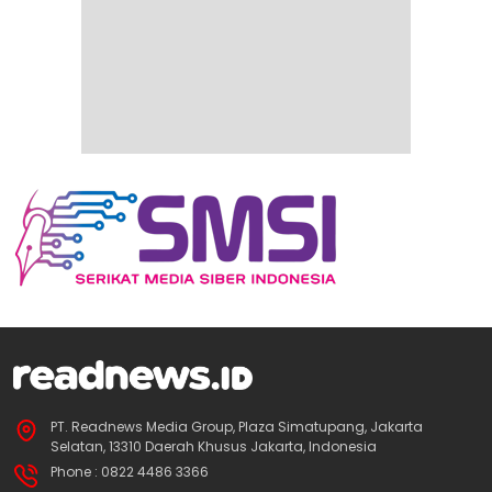
PT. Readnews Media Group, Plaza Simatupang, Jakarta
Selatan, 13310 Daerah Khusus Jakarta, Indonesia
Phone : 0822 4486 3366