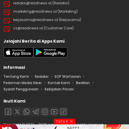
redaksi@readnews.id (Redaksi)
marketing@readnews.id (Marketing)
kerjasama@readnews.id (Kerjasama)
cs@readnews.id (Customer Care)
Jelajahi Berita di Apps Kami
Informasi
Tentang Kami
Redaksi
SOP Wartawan
Pedoman Media Siber
Kontak Kami
Beriklan
Syarat Penggunaan
Kebijakan Privasi
Ikuti Kami
TUTUP
Copyright © 2022 – 2025 readnews.id | All rights reserved.