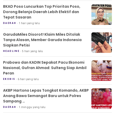
BKAD Poso Luncurkan Top Prioritas Poso,
Dorong Belanja Daerah Lebih Efektif dan
Tepat Sasaran
1 hari yang lalu
DAERAH
GarudaMiles Disorot! Klaim Miles Ditolak
Tanpa Alasan, Member Garuda Indonesia
Siapkan Petisi
5 hari yang lalu
HEADLINE
Prabowo dan KADIN Sepakat Pacu Ekonomi
Nasional, Gufran Ahmad: Sulteng Siap Ambil
Peran
6 hari yang lalu
EKOBIS
AKBP Hartono Lepas Tongkat Komando, AKBP
Anang Bawa Semangat Baru untuk Polres
Sampang
Tradisi Pedang Pora Iringi Sertijab Kapolres
1 minggu yang lalu
DAERAH
Sampang