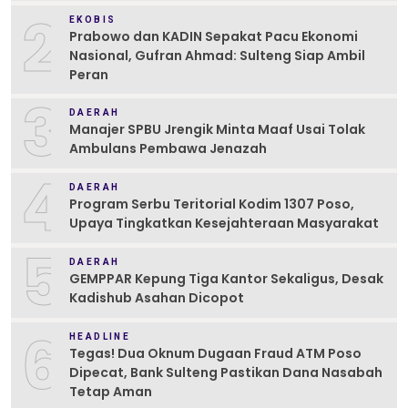
2
EKOBIS
Prabowo dan KADIN Sepakat Pacu Ekonomi
Nasional, Gufran Ahmad: Sulteng Siap Ambil
Peran
3
DAERAH
Manajer SPBU Jrengik Minta Maaf Usai Tolak
Ambulans Pembawa Jenazah
4
DAERAH
Program Serbu Teritorial Kodim 1307 Poso,
Upaya Tingkatkan Kesejahteraan Masyarakat
5
DAERAH
GEMPPAR Kepung Tiga Kantor Sekaligus, Desak
Kadishub Asahan Dicopot
6
HEADLINE
Tegas! Dua Oknum Dugaan Fraud ATM Poso
Dipecat, Bank Sulteng Pastikan Dana Nasabah
Tetap Aman