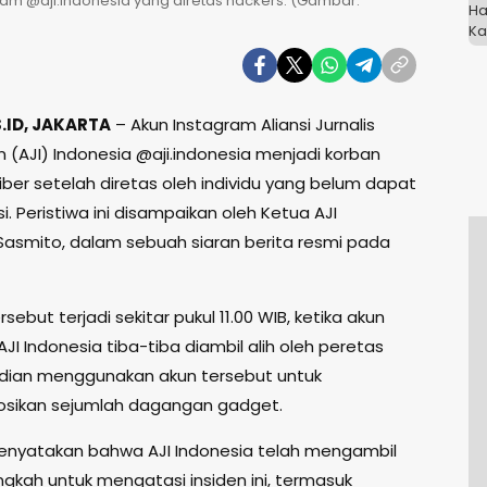
am @aji.indonesia yang diretas hackers. (Gambar:
ID, JAKARTA
– Akun Instagram Aliansi Jurnalis
 (AJI) Indonesia @aji.indonesia menjadi korban
iber setelah diretas oleh individu yang belum dapat
asi. Peristiwa ini disampaikan oleh Ketua AJI
 Sasmito, dalam sebuah siaran berita resmi pada
rsebut terjadi sekitar pukul 11.00 WIB, ketika akun
JI Indonesia tiba-tiba diambil alih oleh peretas
dian menggunakan akun tersebut untuk
ikan sejumlah dagangan gadget.
nyatakan bahwa AJI Indonesia telah mengambil
ngkah untuk mengatasi insiden ini, termasuk