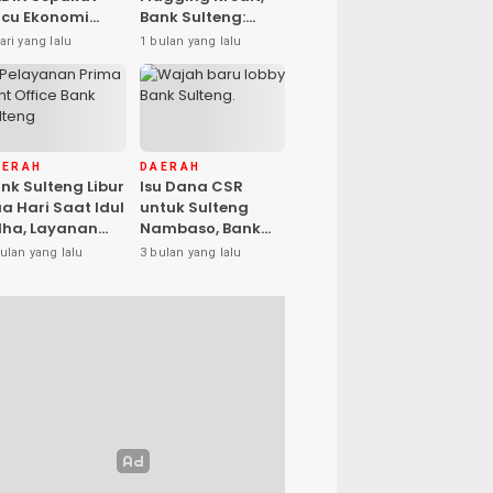
cu Ekonomi
Bank Sulteng:
sional, Gufran
Kebijakan Berlaku
ari yang lalu
1 bulan yang lalu
mad: Sulteng
untuk Seluruh
ap Ambil Peran
Debitur ASN
AERAH
DAERAH
nk Sulteng Libur
Isu Dana CSR
a Hari Saat Idul
untuk Sulteng
ha, Layanan
Nambaso, Bank
s Kembali
Sulteng Tegas
ulan yang lalu
3 bulan yang lalu
buka Jumat
Katakan “Hoax”