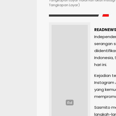
Tangkapan Layar halaman akun Instagr
Tangkapan Layar)
READNEWS.
Independen
serangan s
diidentifik
Indonesia,
hari ini.
Kejadian te
Instagram A
yang kemu
mempromos
Sasmito me
langkah-la