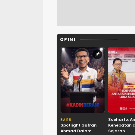
OPINI
Soeharto: A
BARU
Spotlight Gufran
Kehebatan 
Ahmad Dalam
Sejarah