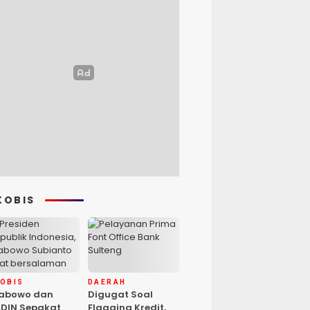
KOBIS
KOBIS
DAERAH
rabowo dan
Digugat Soal
DIN Sepakat
Flagging Kredit,