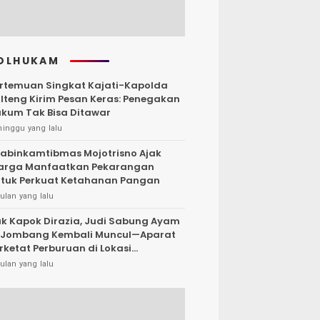
OLHUKAM
rtemuan Singkat Kajati-Kapolda
lteng Kirim Pesan Keras: Penegakan
kum Tak Bisa Ditawar
minggu yang lalu
abinkamtibmas Mojotrisno Ajak
arga Manfaatkan Pekarangan
tuk Perkuat Ketahanan Pangan
ulan yang lalu
k Kapok Dirazia, Judi Sabung Ayam
 Jombang Kembali Muncul—Aparat
rketat Perburuan di Lokasi
rsembunyi
ulan yang lalu