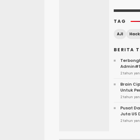
TAG
AJI
Hack
BERITA 
Terbongk
Admin#1
2 tahun yan
Brain Ci
Untuk Pe
2 tahun yan
Pusat Da
Juta US 
2 tahun yan