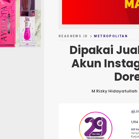
READNEWS.ID
METROPOLITAN
Dipakai Jua
Akun Insta
Dor
M Rizky Hidayatullah