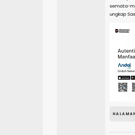
semata-mat
ungkap Sas
HALAMA