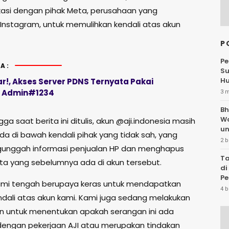
asi dengan pihak Meta, perusahaan yang
Instagram, untuk memulihkan kendali atas akun
P
Pe
A:
Su
Hu
r!, Akses Server PDNS Ternyata Pakai
: Admin#1234
3 
Bh
W
ga saat berita ini ditulis, akun @aji.indonesia masih
un
da di bawah kendali pihak yang tidak sah, yang
2 b
unggah informasi penjualan HP dan menghapus
Ta
ta yang sebelumnya ada di akun tersebut.
di
Pe
 kami tengah berupaya keras untuk mendapatkan
Te
4 b
ndali atas akun kami. Kami juga sedang melakukan
an untuk menentukan apakah serangan ini ada
dengan pekerjaan AJI atau merupakan tindakan