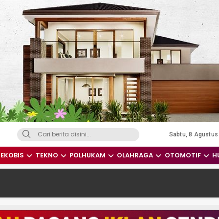
Sabtu, 8 Agustus
dari Indonesia dan Dunia
EKOBIS
TEKNO
POLHUKAM
OLAHRAGA
OTOMOTIF
H