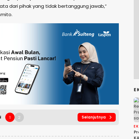
a dari pihak yang tidak bertanggung jawab,”
mito.
E
1
2
N
Selanjutnya
E
P
KA