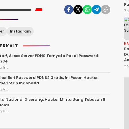
Pa
Na
7 h
Ah
Si
er
Instagram
D
TERKAIT
Ba
Du
ar!, Akses Server PDNS Ternyata Pakai Password:
Ad
234
Ka
2 b
g lalu
Di
pher Beri Password PDNS2 Gratis, Ini Pesan Hacker
merintah Indonesia
g lalu
ta Nasional Diserang, Hacker Minta Uang Tebusan 8
Dolar
g lalu