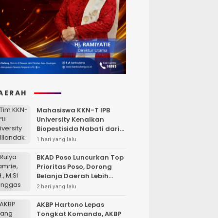
AERAH
Mahasiswa KKN-T IPB
University Kenalkan
Biopestisida Nabati dari
Daun Pepaya
1 hari yang lalu
BKAD Poso Luncurkan Top
Prioritas Poso, Dorong
Belanja Daerah Lebih
Efektif dan Tepat
2 hari yang lalu
Sasaran
AKBP Hartono Lepas
Tongkat Komando, AKBP