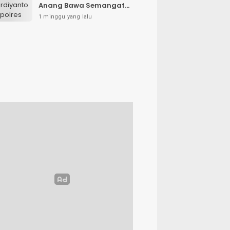
Anang Bawa Semangat
Baru untuk Polres
1 minggu yang lalu
Sampang