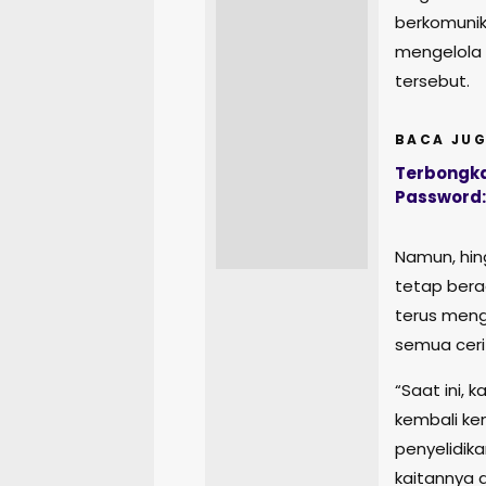
berkomunik
mengelola 
tersebut.
BACA JUG
Terbongka
Password
Namun, hing
tetap bera
terus meng
semua ceri
“Saat ini,
kembali ke
penyelidik
kaitannya 