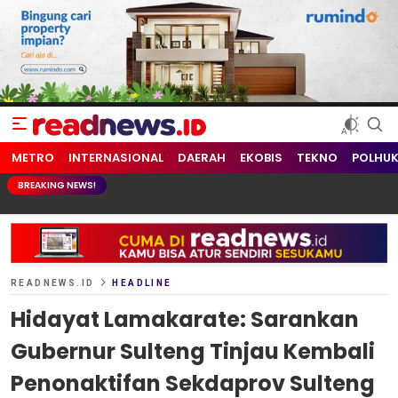
readnews.id
Berita Terkini, Update Terbaru Hari ini dari Indonesia dan Dunia
METRO
INTERNASIONAL
DAERAH
EKOBIS
TEKNO
POLHU
BREAKING NEWS!
READNEWS.ID
HEADLINE
Hidayat Lamakarate: Sarankan
Gubernur Sulteng Tinjau Kembali
Penonaktifan Sekdaprov Sulteng