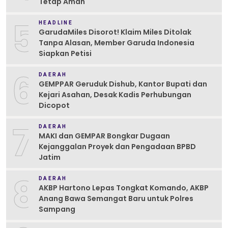
Tetap Aman
5
HEADLINE
GarudaMiles Disorot! Klaim Miles Ditolak
Tanpa Alasan, Member Garuda Indonesia
Siapkan Petisi
6
DAERAH
GEMPPAR Geruduk Dishub, Kantor Bupati dan
Kejari Asahan, Desak Kadis Perhubungan
Dicopot
7
DAERAH
MAKI dan GEMPAR Bongkar Dugaan
Kejanggalan Proyek dan Pengadaan BPBD
Jatim
8
DAERAH
AKBP Hartono Lepas Tongkat Komando, AKBP
Anang Bawa Semangat Baru untuk Polres
Sampang