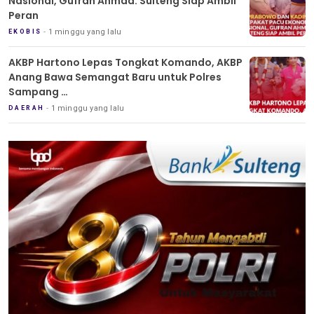
Nasional, Gufran Ahmad: Sulteng Siap Ambil
Peran
1 minggu yang lalu
EKOBIS
AKBP Hartono Lepas Tongkat Komando, AKBP
Anang Bawa Semangat Baru untuk Polres
Sampang
Tradisi Pedang Pora Iringi Sertijab Kapolres
1 minggu yang lalu
DAERAH
Sampang