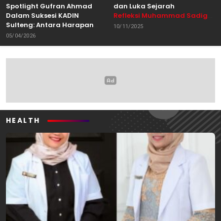
Spotlight Gufran Ahmad
dan Luka Sejarah
Dalam Suksesi KADIN
Refleksi Muhammad Sadig
Sulteng: Antara Harapan
Alhabsyie, Akademisi UIN
10/11/2025
dan Kebutuhan Perubahan
Datokarama Palu /
05/04/2026
Oleh: Anshar Munir
Pemerhati Gerakan
Mahasiswa
HEALTH