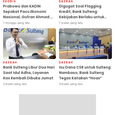
EKOBIS
DAERAH
Prabowo dan KADIN
Digugat Soal Flagging
Sepakat Pacu Ekonomi
Kredit, Bank Sulteng:
Nasional, Gufran Ahmad:
Kebijakan Berlaku untuk
Sulteng Siap Ambil Peran
Seluruh Debitur ASN
1 minggu yang lalu
1 bulan yang lalu
DAERAH
DAERAH
Bank Sulteng Libur Dua Hari
Isu Dana CSR untuk Sulteng
Saat Idul Adha, Layanan
Nambaso, Bank Sulteng
Kas Kembali Dibuka Jumat
Tegas Katakan “Hoax”
2 bulan yang lalu
3 bulan yang lalu