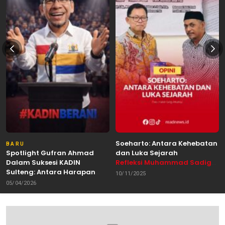
Soeharto: Antara Kehebatan
BARU
Spotlight Gufran Ahmad
dan Luka Sejarah
Dalam Suksesi KADIN
Refleksi Muhammad Sadig
Sulteng: Antara Harapan
Alhabsyie, Akademisi UIN
10/11/2025
dan Kebutuhan Perubahan
Datokarama Palu /
05/04/2026
Oleh: Anshar Munir
Pemerhati Gerakan
Mahasiswa