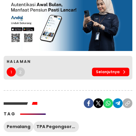
HALAMAN
1
2
Selanjutnya
TAG
Pemalang
TPA Pegongsoran