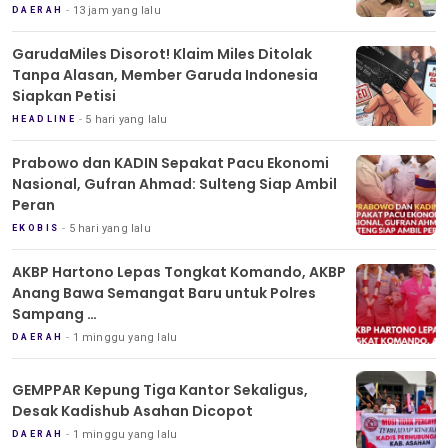
13 jam yang lalu
DAERAH
GarudaMiles Disorot! Klaim Miles Ditolak
Tanpa Alasan, Member Garuda Indonesia
Siapkan Petisi
5 hari yang lalu
HEADLINE
Prabowo dan KADIN Sepakat Pacu Ekonomi
Nasional, Gufran Ahmad: Sulteng Siap Ambil
Peran
5 hari yang lalu
EKOBIS
AKBP Hartono Lepas Tongkat Komando, AKBP
Anang Bawa Semangat Baru untuk Polres
Sampang
Tradisi Pedang Pora Iringi Sertijab Kapolres
1 minggu yang lalu
DAERAH
Sampang
GEMPPAR Kepung Tiga Kantor Sekaligus,
Desak Kadishub Asahan Dicopot
1 minggu yang lalu
DAERAH