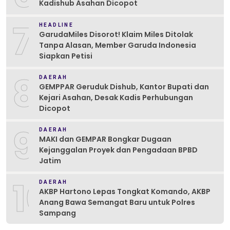
Kadishub Asahan Dicopot
7
HEADLINE
GarudaMiles Disorot! Klaim Miles Ditolak
Tanpa Alasan, Member Garuda Indonesia
Siapkan Petisi
8
DAERAH
GEMPPAR Geruduk Dishub, Kantor Bupati dan
Kejari Asahan, Desak Kadis Perhubungan
Dicopot
9
DAERAH
MAKI dan GEMPAR Bongkar Dugaan
Kejanggalan Proyek dan Pengadaan BPBD
Jatim
10
DAERAH
AKBP Hartono Lepas Tongkat Komando, AKBP
Anang Bawa Semangat Baru untuk Polres
Sampang