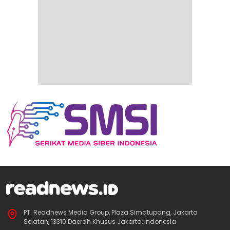
PT. Readnews Media Group, Plaza Simatupang, Jakarta
Selatan, 13310 Daerah Khusus Jakarta, Indonesia