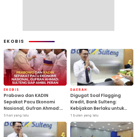
EKOBIS
EKOBIS
DAERAH
Prabowo dan KADIN
Digugat Soal Flagging
Sepakat Pacu Ekonomi
Kredit, Bank Sulteng:
Nasional, Gufran Ahmad:
Kebijakan Berlaku untuk
Sulteng Siap Ambil Peran
Seluruh Debitur ASN
5 hari yang lalu
1 bulan yang lalu