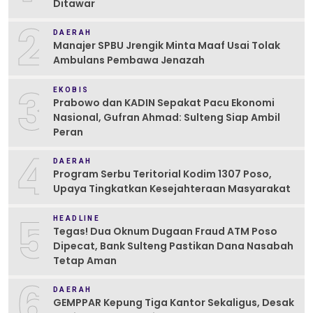
Ditawar
2
DAERAH
Manajer SPBU Jrengik Minta Maaf Usai Tolak
Ambulans Pembawa Jenazah
3
EKOBIS
Prabowo dan KADIN Sepakat Pacu Ekonomi
Nasional, Gufran Ahmad: Sulteng Siap Ambil
Peran
4
DAERAH
Program Serbu Teritorial Kodim 1307 Poso,
Upaya Tingkatkan Kesejahteraan Masyarakat
5
HEADLINE
Tegas! Dua Oknum Dugaan Fraud ATM Poso
Dipecat, Bank Sulteng Pastikan Dana Nasabah
Tetap Aman
6
DAERAH
GEMPPAR Kepung Tiga Kantor Sekaligus, Desak