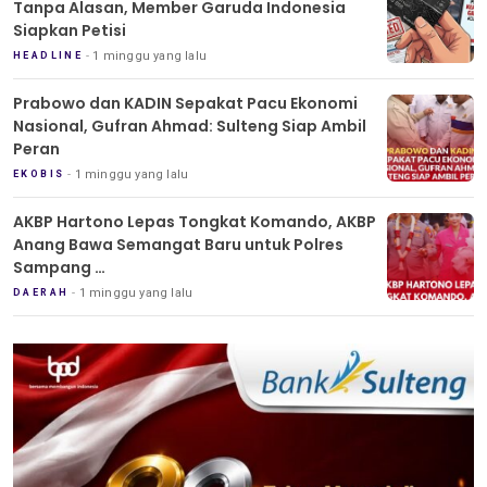
Tanpa Alasan, Member Garuda Indonesia
Siapkan Petisi
1 minggu yang lalu
HEADLINE
Prabowo dan KADIN Sepakat Pacu Ekonomi
Nasional, Gufran Ahmad: Sulteng Siap Ambil
Peran
1 minggu yang lalu
EKOBIS
AKBP Hartono Lepas Tongkat Komando, AKBP
Anang Bawa Semangat Baru untuk Polres
Sampang
Tradisi Pedang Pora Iringi Sertijab Kapolres
1 minggu yang lalu
DAERAH
Sampang