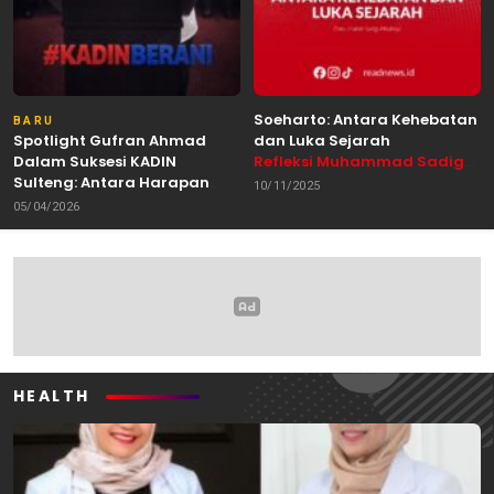
Soeharto: Antara Kehebatan
BARU
Spotlight Gufran Ahmad
dan Luka Sejarah
Dalam Suksesi KADIN
Refleksi Muhammad Sadig
Sulteng: Antara Harapan
Alhabsyie, Akademisi UIN
10/11/2025
dan Kebutuhan Perubahan
Datokarama Palu /
05/04/2026
Oleh: Anshar Munir
Pemerhati Gerakan
Mahasiswa
HEALTH