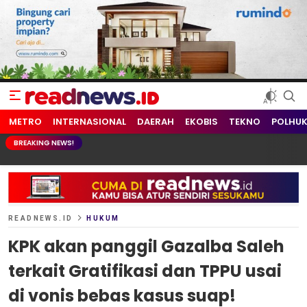
readnews.id
Berita Terkini, Update Terbaru Hari ini dari Indonesia dan Dunia
METRO
INTERNASIONAL
DAERAH
EKOBIS
TEKNO
POLHU
BREAKING NEWS!
READNEWS.ID
HUKUM
KPK akan panggil Gazalba Saleh
terkait Gratifikasi dan TPPU usai
di vonis bebas kasus suap!