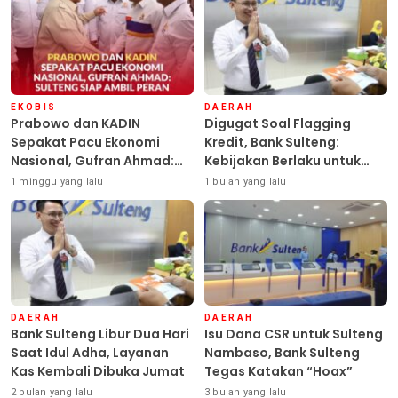
EKOBIS
DAERAH
Prabowo dan KADIN
Digugat Soal Flagging
Sepakat Pacu Ekonomi
Kredit, Bank Sulteng:
Nasional, Gufran Ahmad:
Kebijakan Berlaku untuk
Sulteng Siap Ambil Peran
Seluruh Debitur ASN
1 minggu yang lalu
1 bulan yang lalu
DAERAH
DAERAH
Bank Sulteng Libur Dua Hari
Isu Dana CSR untuk Sulteng
Saat Idul Adha, Layanan
Nambaso, Bank Sulteng
Kas Kembali Dibuka Jumat
Tegas Katakan “Hoax”
2 bulan yang lalu
3 bulan yang lalu