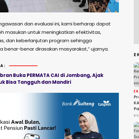
engawasan dan evaluasi ini, kami berharap dapat
 masukan untuk meningkatkan efektivitas,
tas, dan keberlanjutan program sehingga
 benar-benar dirasakan masyarakat,” ujarnya.
E
A:
bran Buka PERMATA CAI di Jombang, Ajak
tuk Bisa Tangguh dan Mandiri
E
P
KA
Pa
Na
6 h
Ah
Si