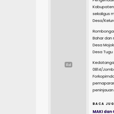
Kabupaten 
sekaligus 
Desa/Kelur
Rombongan 
Bahar dan 
Desa Mojok
Desa Tugu 
Kedatanga
0814/Jomban
Forkopimda
pemaparan
peninjauan 
BACA JUG
MAKI dan 