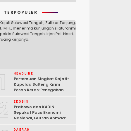
TERPOPULER
1
HEADLINE
Pertemuan Singkat Kajati-
Kapolda Sulteng Kirim
Pesan Keras: Penegakan
Hukum Tak Bisa Ditawar
2
EKOBIS
Prabowo dan KADIN
Sepakat Pacu Ekonomi
Nasional, Gufran Ahmad:
Sulteng Siap Ambil Peran
DAERAH