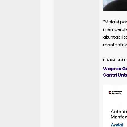
“Melalui p
memperoleh
akuntabili
manfaatnya
BACA JUG
Wapres Gi
Santri Un