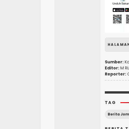
HALAMA
Sumber:
Ko
Editor:
M Ri
Reporter:
C
TAG
Berita Jo
BERITA 