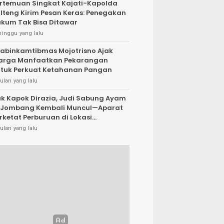
rtemuan Singkat Kajati-Kapolda
lteng Kirim Pesan Keras: Penegakan
kum Tak Bisa Ditawar
minggu yang lalu
abinkamtibmas Mojotrisno Ajak
arga Manfaatkan Pekarangan
tuk Perkuat Ketahanan Pangan
ulan yang lalu
k Kapok Dirazia, Judi Sabung Ayam
 Jombang Kembali Muncul—Aparat
rketat Perburuan di Lokasi
rsembunyi
ulan yang lalu