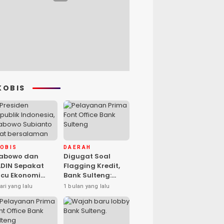
KOBIS
KOBIS
DAERAH
rabowo dan
Digugat Soal
DIN Sepakat
Flagging Kredit,
cu Ekonomi
Bank Sulteng:
sional, Gufran
Kebijakan Berlaku
ari yang lalu
1 bulan yang lalu
mad: Sulteng
untuk Seluruh
ap Ambil Peran
Debitur ASN