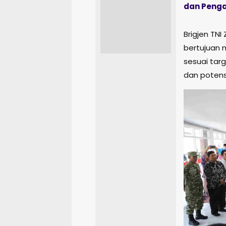
dan Penga
Brigjen TN
bertujuan 
sesuai targ
dan potens