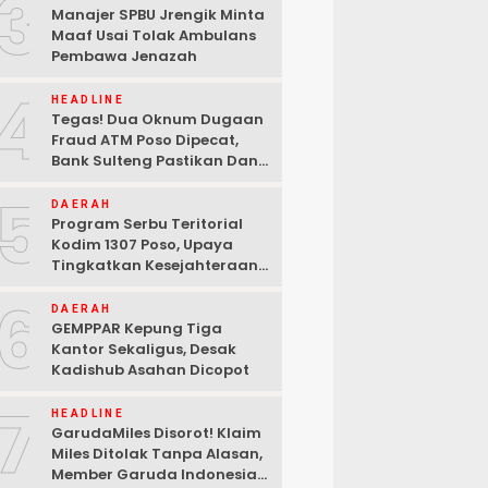
3
Manajer SPBU Jrengik Minta
Maaf Usai Tolak Ambulans
Pembawa Jenazah
4
HEADLINE
Tegas! Dua Oknum Dugaan
Fraud ATM Poso Dipecat,
Bank Sulteng Pastikan Dana
Nasabah Tetap Aman
5
DAERAH
Program Serbu Teritorial
Kodim 1307 Poso, Upaya
Tingkatkan Kesejahteraan
Masyarakat
6
DAERAH
GEMPPAR Kepung Tiga
Kantor Sekaligus, Desak
Kadishub Asahan Dicopot
7
HEADLINE
GarudaMiles Disorot! Klaim
Miles Ditolak Tanpa Alasan,
Member Garuda Indonesia