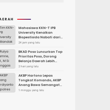
AERAH
Mahasiswa KKN-T IPB
University Kenalkan
Biopestisida Nabati dari
Daun Pepaya
24 jam yang lalu
BKAD Poso Luncurkan Top
Prioritas Poso, Dorong
Belanja Daerah Lebih
Efektif dan Tepat
2 hari yang lalu
Sasaran
AKBP Hartono Lepas
Tongkat Komando, AKBP
Anang Bawa Semangat
Baru untuk Polres
1 minggu yang lalu
Sampang