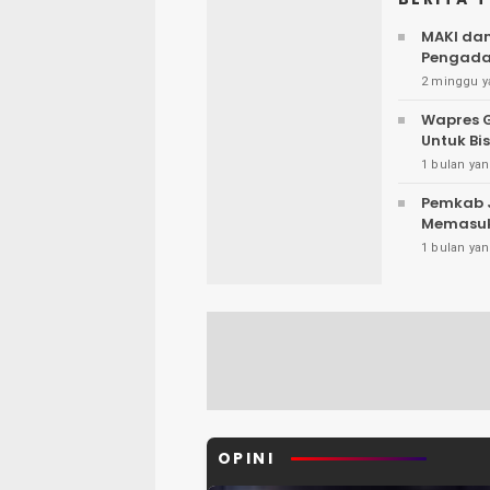
MAKI da
Pengada
2 minggu y
Wapres G
Untuk Bi
1 bulan yan
Pemkab 
Memasuk
1 bulan yan
OPINI