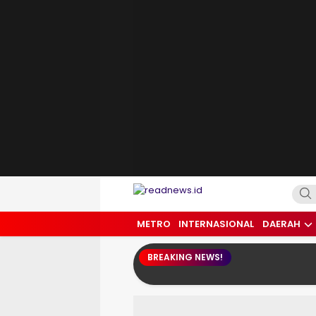
readnews.id
Berita Terkini, Update Terbaru Hari ini 
METRO
INTERNASIONAL
DAERAH
BREAKING NEWS!