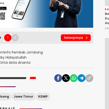
D
Ba
Du
Ad
Ka
2 b
Di
1
2
N
Selanjutnya
minfo Pemkab Jombang
zky Hidayatullah
inta Astia Ananta
mbang
Jawa Timur
KDMP
TERKAIT