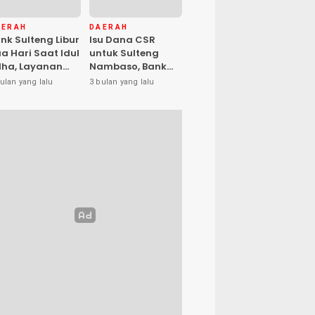
AERAH
DAERAH
nk Sulteng Libur
Isu Dana CSR
a Hari Saat Idul
untuk Sulteng
ha, Layanan
Nambaso, Bank
s Kembali
Sulteng Tegas
ulan yang lalu
3 bulan yang lalu
buka Jumat
Katakan “Hoax”