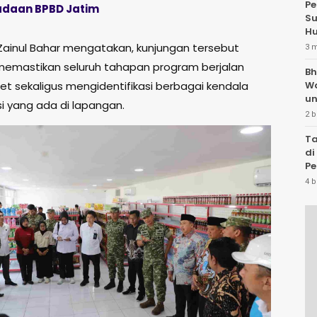
Pe
daan BPBD Jatim
Su
Hu
I Zainul Bahar mengatakan, kunjungan tersebut
3 
memastikan seluruh tahapan program berjalan
Bh
et sekaligus mengidentifikasi berbagai kendala
W
un
i yang ada di lapangan.
2 b
Ta
di
Pe
Te
4 b