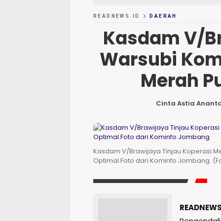
READNEWS.ID
DAERAH
Kasdam V/Br
Warsubi Kom
Merah P
Cinta Astia Anant
Kasdam V/Brawijaya Tinjau Koperasi Me
Optimal.Foto dari Kominfo Jombang. (Fo
READNEWS
Pengendali