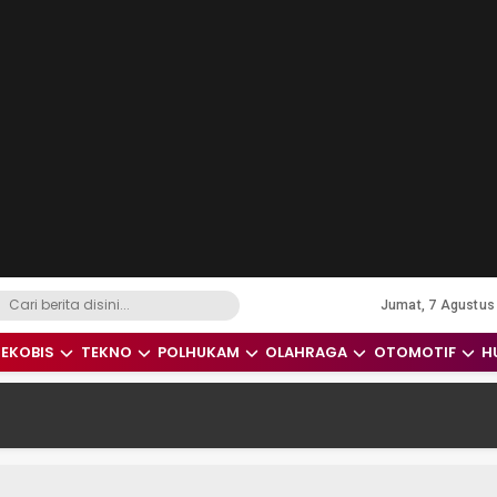
Jumat, 7 Agustus
dari Indonesia dan Dunia
EKOBIS
TEKNO
POLHUKAM
OLAHRAGA
OTOMOTIF
H