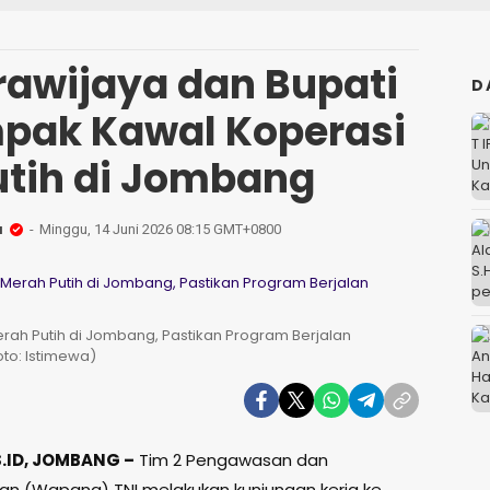
awijaya dan Bupati
D
pak Kawal Koperasi
utih di Jombang
a
Minggu, 14 Juni 2026 08:15 GMT+0800
rah Putih di Jombang, Pastikan Program Berjalan
to: Istimewa)
.ID, JOMBANG –
Tim 2 Pengawasan dan
an (Wapang) TNI melakukan kunjungan kerja ke