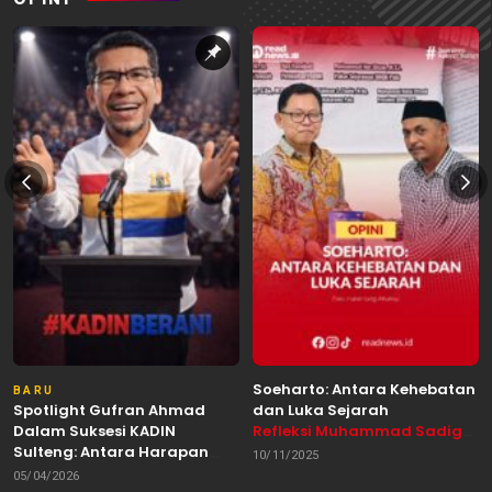
Soeharto: Antara Kehebatan
BARU
Spotlight Gufran Ahmad
dan Luka Sejarah
Dalam Suksesi KADIN
Refleksi Muhammad Sadig
Sulteng: Antara Harapan
Alhabsyie, Akademisi UIN
10/11/2025
dan Kebutuhan Perubahan
Datokarama Palu /
05/04/2026