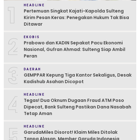
1
HEADLINE
Pertemuan Singkat Kajati-Kapolda Sulteng
Kirim Pesan Keras: Penegakan Hukum Tak Bisa
Ditawar
2
EKOBIS
Prabowo dan KADIN Sepakat Pacu Ekonomi
Nasional, Gufran Ahmad: Sulteng Siap Ambil
Peran
3
DAERAH
GEMPPAR Kepung Tiga Kantor Sekaligus, Desak
Kadishub Asahan Dicopot
4
HEADLINE
Tegas! Dua Oknum Dugaan Fraud ATM Poso
Dipecat, Bank Sulteng Pastikan Dana Nasabah
Tetap Aman
5
HEADLINE
GarudaMiles Disorot! Klaim Miles Ditolak
Tanpa Alasan, Member Garuda Indonesia