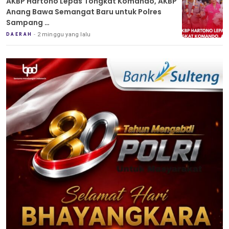
AKBP Hartono Lepas Tongkat Komando, AKBP
Anang Bawa Semangat Baru untuk Polres
Sampang
Tradisi Pedang Pora Iringi Sertijab Kapolres
2 minggu yang lalu
DAERAH
Sampang