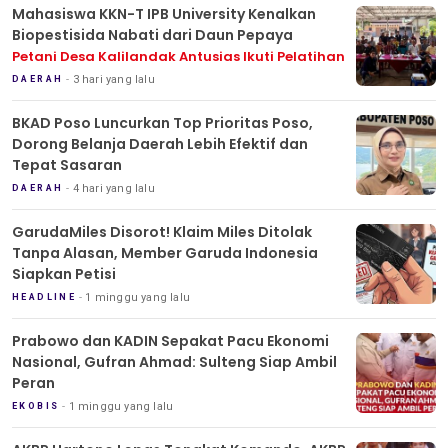
Mahasiswa KKN-T IPB University Kenalkan
Biopestisida Nabati dari Daun Pepaya
Petani Desa Kalilandak Antusias Ikuti Pelatihan
3 hari yang lalu
DAERAH
BKAD Poso Luncurkan Top Prioritas Poso,
Dorong Belanja Daerah Lebih Efektif dan
Tepat Sasaran
4 hari yang lalu
DAERAH
GarudaMiles Disorot! Klaim Miles Ditolak
Tanpa Alasan, Member Garuda Indonesia
Siapkan Petisi
1 minggu yang lalu
HEADLINE
Prabowo dan KADIN Sepakat Pacu Ekonomi
Nasional, Gufran Ahmad: Sulteng Siap Ambil
Peran
1 minggu yang lalu
EKOBIS