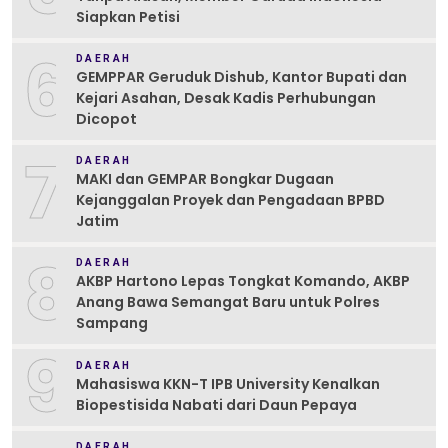
Siapkan Petisi
6
DAERAH
GEMPPAR Geruduk Dishub, Kantor Bupati dan
Kejari Asahan, Desak Kadis Perhubungan
Dicopot
7
DAERAH
MAKI dan GEMPAR Bongkar Dugaan
Kejanggalan Proyek dan Pengadaan BPBD
Jatim
8
DAERAH
AKBP Hartono Lepas Tongkat Komando, AKBP
Anang Bawa Semangat Baru untuk Polres
Sampang
9
DAERAH
Mahasiswa KKN-T IPB University Kenalkan
Biopestisida Nabati dari Daun Pepaya
DAERAH