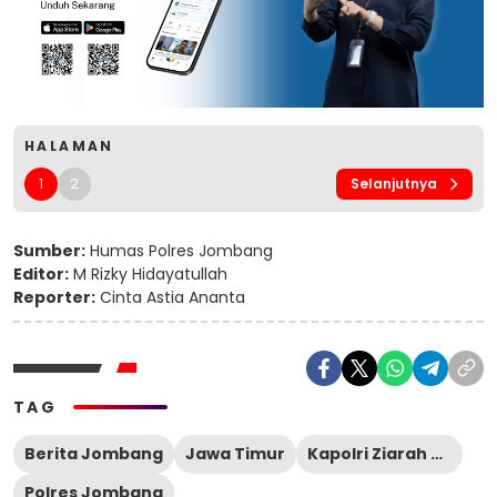
HALAMAN
1
2
Selanjutnya
Sumber:
Humas Polres Jombang
Editor:
M Rizky Hidayatullah
Reporter:
Cinta Astia Ananta
TAG
Berita Jombang
Jawa Timur
Kapolri Ziarah Maqom Gus Dur
Polres Jombang