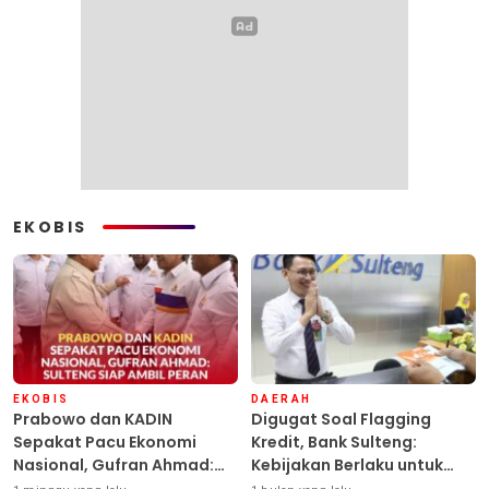
EKOBIS
EKOBIS
DAERAH
Prabowo dan KADIN
Digugat Soal Flagging
Sepakat Pacu Ekonomi
Kredit, Bank Sulteng:
Nasional, Gufran Ahmad:
Kebijakan Berlaku untuk
Sulteng Siap Ambil Peran
Seluruh Debitur ASN