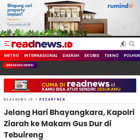
readnews.id
Berita Terkini, Update Terbaru Hari ini dari Indonesia dan Dunia
METRO
INTERNASIONAL
DAERAH
EKOBIS
TEKNO
POLHU
BREAKING NEWS!
READNEWS.ID
PESANTREN
Jelang Hari Bhayangkara, Kapolri
Ziarah ke Makam Gus Dur di
Tebuireng