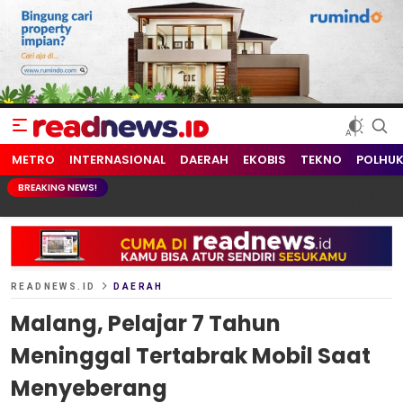
readnews.id
Berita Terkini, Update Terbaru Hari ini dari Indonesia dan Dunia
METRO
INTERNASIONAL
DAERAH
EKOBIS
TEKNO
POLHU
BREAKING NEWS!
READNEWS.ID
DAERAH
Malang, Pelajar 7 Tahun
Meninggal Tertabrak Mobil Saat
Menyeberang