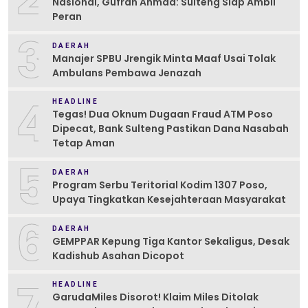
Nasional, Gufran Ahmad: Sulteng Siap Ambil
Peran
3
DAERAH
Manajer SPBU Jrengik Minta Maaf Usai Tolak
Ambulans Pembawa Jenazah
4
HEADLINE
Tegas! Dua Oknum Dugaan Fraud ATM Poso
Dipecat, Bank Sulteng Pastikan Dana Nasabah
Tetap Aman
5
DAERAH
Program Serbu Teritorial Kodim 1307 Poso,
Upaya Tingkatkan Kesejahteraan Masyarakat
6
DAERAH
GEMPPAR Kepung Tiga Kantor Sekaligus, Desak
Kadishub Asahan Dicopot
7
HEADLINE
GarudaMiles Disorot! Klaim Miles Ditolak