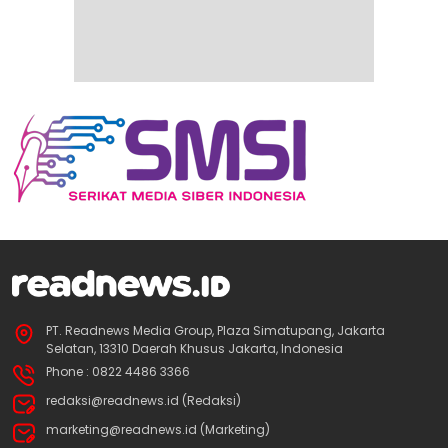
PT. Readnews Media Group, Plaza Simatupang, Jakarta
Selatan, 13310 Daerah Khusus Jakarta, Indonesia
Phone : 0822 4486 3366
redaksi@readnews.id (Redaksi)
marketing@readnews.id (Marketing)