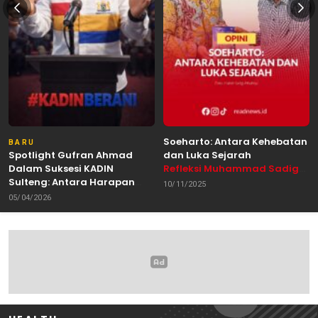
Soeharto: Antara Kehebatan
BARU
Spotlight Gufran Ahmad
dan Luka Sejarah
Dalam Suksesi KADIN
Refleksi Muhammad Sadig
Sulteng: Antara Harapan
Alhabsyie, Akademisi UIN
10/11/2025
dan Kebutuhan Perubahan
Datokarama Palu /
05/04/2026
Oleh: Anshar Munir
Pemerhati Gerakan
Mahasiswa