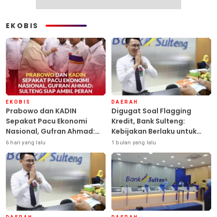
EKOBIS
EKOBIS
DAERAH
Prabowo dan KADIN
Digugat Soal Flagging
Sepakat Pacu Ekonomi
Kredit, Bank Sulteng:
Nasional, Gufran Ahmad:
Kebijakan Berlaku untuk
Sulteng Siap Ambil Peran
Seluruh Debitur ASN
6 hari yang lalu
1 bulan yang lalu