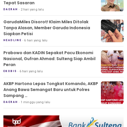
Tepat Sasaran
2 hari yang lalu
DAERAH
GarudaMiles Disorot! Klaim Miles Ditolak
Tanpa Alasan, Member Garuda Indonesia
Siapkan Petisi
6 hari yang lalu
HEADLINE
Prabowo dan KADIN Sepakat Pacu Ekonomi
Nasional, Gufran Ahmad: Sulteng Siap Ambil
Peran
6 hari yang lalu
EKOBIS
AKBP Hartono Lepas Tongkat Komando, AKBP
Anang Bawa Semangat Baru untuk Polres
Sampang
Tradisi Pedang Pora Iringi Sertijab Kapolres
1 minggu yang lalu
DAERAH
Sampang