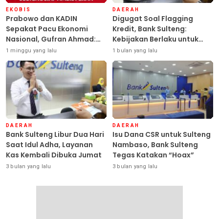
EKOBIS
DAERAH
Prabowo dan KADIN
Digugat Soal Flagging
Sepakat Pacu Ekonomi
Kredit, Bank Sulteng:
Nasional, Gufran Ahmad:
Kebijakan Berlaku untuk
Sulteng Siap Ambil Peran
Seluruh Debitur ASN
1 minggu yang lalu
1 bulan yang lalu
DAERAH
DAERAH
Bank Sulteng Libur Dua Hari
Isu Dana CSR untuk Sulteng
Saat Idul Adha, Layanan
Nambaso, Bank Sulteng
Kas Kembali Dibuka Jumat
Tegas Katakan “Hoax”
3 bulan yang lalu
3 bulan yang lalu