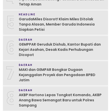
Tetap Aman
5
HEADLINE
GarudaMiles Disorot! Klaim Miles Ditolak
Tanpa Alasan, Member Garuda Indonesia
Siapkan Petisi
6
DAERAH
GEMPPAR Geruduk Dishub, Kantor Bupati dan
Kejari Asahan, Desak Kadis Perhubungan
Dicopot
7
DAERAH
MAKI dan GEMPAR Bongkar Dugaan
Kejanggalan Proyek dan Pengadaan BPBD
Jatim
8
DAERAH
AKBP Hartono Lepas Tongkat Komando, AKBP
Anang Bawa Semangat Baru untuk Polres
Sampang