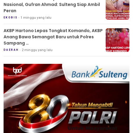
Nasional, Gufran Ahmad: Sulteng Siap Ambil
Peran
1 minggu yang lalu
EKOBIS
AKBP Hartono Lepas Tongkat Komando, AKBP
Anang Bawa Semangat Baru untuk Polres
Sampang
Tradisi Pedang Pora Iringi Sertijab Kapolres
2 minggu yang lalu
DAERAH
Sampang