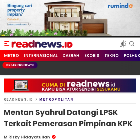
readnews.id
Berita Terkini, Update Terbaru Hari ini dari Indonesia dan Dunia
METRO
INTERNASIONAL
DAERAH
EKOBIS
TEKNO
POLHU
BREAKING NEWS!
READNEWS.ID
METROPOLITAN
Mentan Syahrul Datangi LPSK
Terkait Pemerasan Pimpinan KPK
M Rizky Hidayatullah