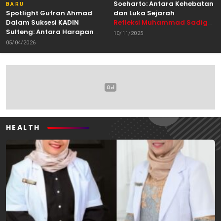
Soeharto: Antara Kehebatan
BARU
Spotlight Gufran Ahmad
dan Luka Sejarah
Dalam Suksesi KADIN
Refleksi Muhammad Sadig
Sulteng: Antara Harapan
Alhabsyie, Akademisi UIN
10/11/2025
dan Kebutuhan Perubahan
Datokarama Palu /
05/04/2026
Oleh: Anshar Munir
Pemerhati Gerakan
Mahasiswa
HEALTH