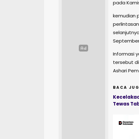
pada Kamis 
kemudian 
perlintasa
selanjutny
September 2
Informasi 
tersebut d
Ashari Pem
BACA JUG
Kecelakaa
Tewas Tab