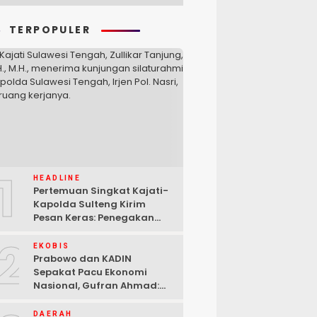
TERPOPULER
1
HEADLINE
Pertemuan Singkat Kajati-
Kapolda Sulteng Kirim
Pesan Keras: Penegakan
Hukum Tak Bisa Ditawar
2
EKOBIS
Prabowo dan KADIN
Sepakat Pacu Ekonomi
Nasional, Gufran Ahmad:
Sulteng Siap Ambil Peran
DAERAH