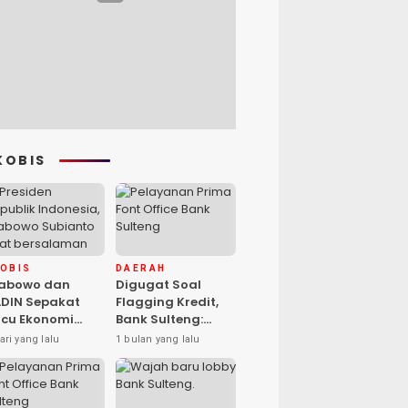
KOBIS
KOBIS
DAERAH
rabowo dan
Digugat Soal
DIN Sepakat
Flagging Kredit,
cu Ekonomi
Bank Sulteng:
sional, Gufran
Kebijakan Berlaku
ari yang lalu
1 bulan yang lalu
mad: Sulteng
untuk Seluruh
ap Ambil Peran
Debitur ASN