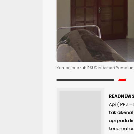
Kamar jenazah RSUD M Ashari Pemalang 
READNEWS
Api ( PPJ 
tak dikenal
api pada li
kecamatan