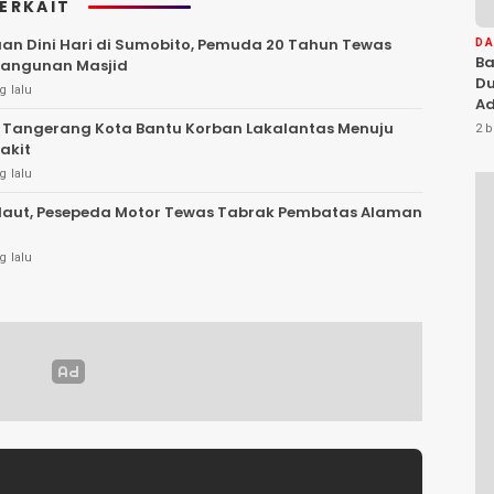
TERKAIT
an Dini Hari di Sumobito, Pemuda 20 Tahun Tewas
D
Ba
Bangunan Masjid
Du
g lalu
Ad
Ka
 Tangerang Kota Bantu Korban Lakalantas Menuju
2 b
Di
akit
g lalu
aut, Pesepeda Motor Tewas Tabrak Pembatas Alaman
g lalu