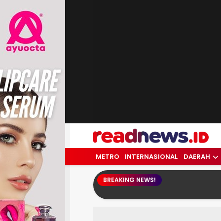
readnews.id
Berita Terkini, Update Terbaru Hari ini 
METRO
INTERNASIONAL
DAERAH
BREAKING NEWS!