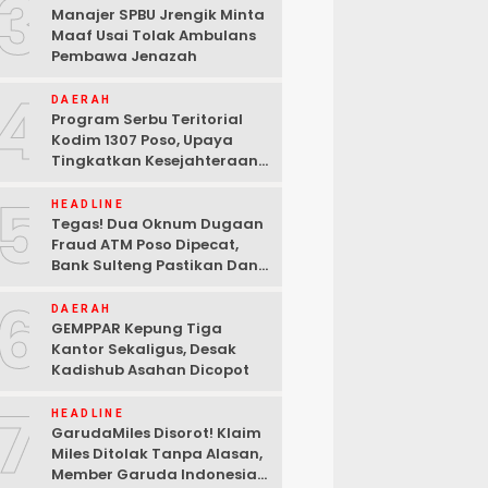
3
Manajer SPBU Jrengik Minta
Maaf Usai Tolak Ambulans
Pembawa Jenazah
4
DAERAH
Program Serbu Teritorial
Kodim 1307 Poso, Upaya
Tingkatkan Kesejahteraan
Masyarakat
5
HEADLINE
Tegas! Dua Oknum Dugaan
Fraud ATM Poso Dipecat,
Bank Sulteng Pastikan Dana
Nasabah Tetap Aman
6
DAERAH
GEMPPAR Kepung Tiga
Kantor Sekaligus, Desak
Kadishub Asahan Dicopot
7
HEADLINE
GarudaMiles Disorot! Klaim
Miles Ditolak Tanpa Alasan,
Member Garuda Indonesia