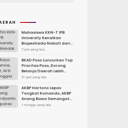
AERAH
Mahasiswa KKN-T IPB
University Kenalkan
Biopestisida Nabati dari
Daun Pepaya
7 jam yang lalu
BKAD Poso Luncurkan Top
Prioritas Poso, Dorong
Belanja Daerah Lebih
Efektif dan Tepat
21 jam yang lalu
Sasaran
AKBP Hartono Lepas
Tongkat Komando, AKBP
Anang Bawa Semangat
Baru untuk Polres
1 minggu yang lalu
Sampang