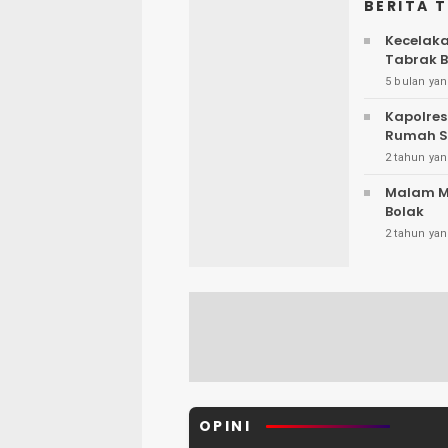
BERITA 
Kecelaka
Tabrak 
5 bulan yan
Kapolres
Rumah S
2 tahun yan
Malam M
Bolak
2 tahun yan
OPINI