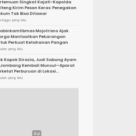
rtemuan Singkat Kajati-Kapolda
lteng Kirim Pesan Keras: Penegakan
kum Tak Bisa Ditawar
minggu yang lalu
abinkamtibmas Mojotrisno Ajak
arga Manfaatkan Pekarangan
tuk Perkuat Ketahanan Pangan
ulan yang lalu
k Kapok Dirazia, Judi Sabung Ayam
 Jombang Kembali Muncul—Aparat
rketat Perburuan di Lokasi
rsembunyi
ulan yang lalu