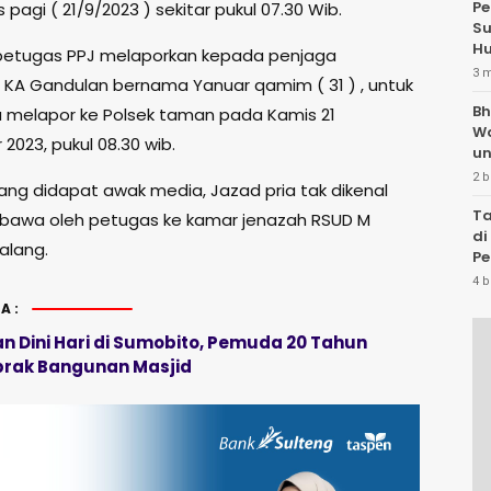
Pe
pagi ( 21/9/2023 ) sekitar pukul 07.30 Wib.
Su
Hu
petugas PPJ melaporkan kepada penjaga
3 
n KA Gandulan bernama Yanuar qamim ( 31 ) , untuk
Bh
a melapor ke Polsek taman pada Kamis 21
W
023, pukul 08.30 wib.
un
2 b
yang didapat awak media, Jazad pria tak dikenal
Ta
ibawa oleh petugas ke kamar jenazah RSUD M
di
alang.
Pe
Te
4 b
A:
n Dini Hari di Sumobito, Pemuda 20 Tahun
rak Bangunan Masjid