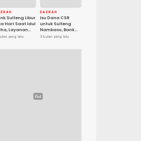
AERAH
DAERAH
nk Sulteng Libur
Isu Dana CSR
a Hari Saat Idul
untuk Sulteng
ha, Layanan
Nambaso, Bank
s Kembali
Sulteng Tegas
ulan yang lalu
3 bulan yang lalu
buka Jumat
Katakan “Hoax”