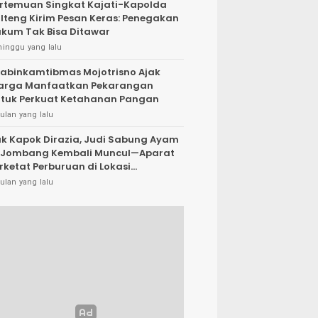
rtemuan Singkat Kajati-Kapolda
lteng Kirim Pesan Keras: Penegakan
kum Tak Bisa Ditawar
minggu yang lalu
abinkamtibmas Mojotrisno Ajak
arga Manfaatkan Pekarangan
tuk Perkuat Ketahanan Pangan
ulan yang lalu
k Kapok Dirazia, Judi Sabung Ayam
 Jombang Kembali Muncul—Aparat
rketat Perburuan di Lokasi
rsembunyi
ulan yang lalu