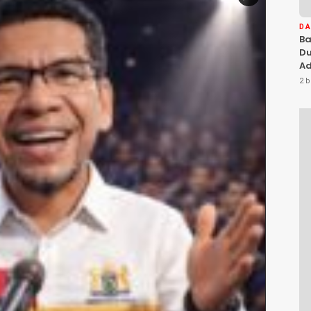
D
Ba
Du
Ad
Ka
2 b
Di