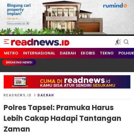
readnews.id
Berita Terkini, Update Terbaru Hari ini dari Indonesia dan Dunia
METRO
INTERNASIONAL
DAERAH
EKOBIS
TEKNO
POLHU
BREAKING NEWS!
READNEWS.ID
DAERAH
Polres Tapsel: Pramuka Harus
Lebih Cakap Hadapi Tantangan
Zaman