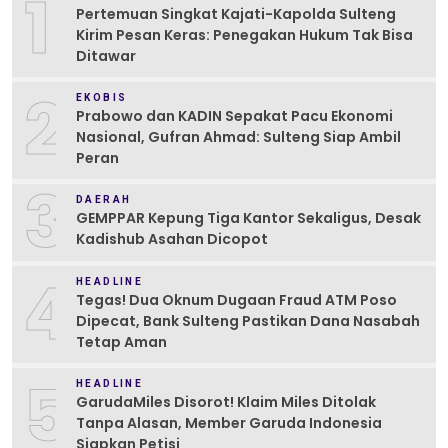
1
Pertemuan Singkat Kajati-Kapolda Sulteng
Kirim Pesan Keras: Penegakan Hukum Tak Bisa
Ditawar
2
EKOBIS
Prabowo dan KADIN Sepakat Pacu Ekonomi
Nasional, Gufran Ahmad: Sulteng Siap Ambil
Peran
3
DAERAH
GEMPPAR Kepung Tiga Kantor Sekaligus, Desak
Kadishub Asahan Dicopot
4
HEADLINE
Tegas! Dua Oknum Dugaan Fraud ATM Poso
Dipecat, Bank Sulteng Pastikan Dana Nasabah
Tetap Aman
5
HEADLINE
GarudaMiles Disorot! Klaim Miles Ditolak
Tanpa Alasan, Member Garuda Indonesia
Siapkan Petisi