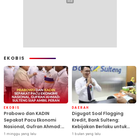
EKOBIS
EKOBIS
DAERAH
Prabowo dan KADIN
Digugat Soal Flagging
Sepakat Pacu Ekonomi
Kredit, Bank Sulteng:
Nasional, Gufran Ahmad:
Kebijakan Berlaku untuk
Sulteng Siap Ambil Peran
Seluruh Debitur ASN
1 minggu yang lalu
1 bulan yang lalu