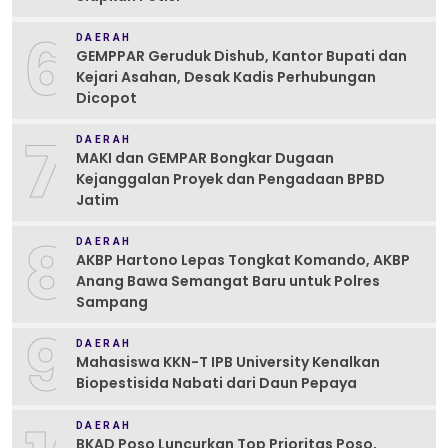
6
DAERAH
GEMPPAR Geruduk Dishub, Kantor Bupati dan
Kejari Asahan, Desak Kadis Perhubungan
Dicopot
7
DAERAH
MAKI dan GEMPAR Bongkar Dugaan
Kejanggalan Proyek dan Pengadaan BPBD
Jatim
8
DAERAH
AKBP Hartono Lepas Tongkat Komando, AKBP
Anang Bawa Semangat Baru untuk Polres
Sampang
9
DAERAH
Mahasiswa KKN-T IPB University Kenalkan
Biopestisida Nabati dari Daun Pepaya
DAERAH
BKAD Poso Luncurkan Top Prioritas Poso,