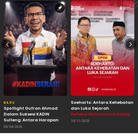
Soeharto: Antara Kehebatan
BARU
Spotlight Gufran Ahmad
dan Luka Sejarah
Dalam Suksesi KADIN
Refleksi Muhammad Sadig
Sulteng: Antara Harapan
Alhabsyie, Akademisi UIN
10/11/2025
dan Kebutuhan Perubahan
Datokarama Palu /
05/04/2026
Oleh: Anshar Munir
Pemerhati Gerakan
Mahasiswa