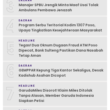
3
DAERAH
Manajer SPBU Jrengik Minta Maaf Usai Tolak
Ambulans Pembawa Jenazah
4
DAERAH
Program Serbu Teritorial Kodim 1307 Poso,
Upaya Tingkatkan Kesejahteraan Masyarakat
5
HEADLINE
Tegas! Dua Oknum Dugaan Fraud ATM Poso
Dipecat, Bank Sulteng Pastikan Dana Nasabah
Tetap Aman
6
DAERAH
GEMPPAR Kepung Tiga Kantor Sekaligus, Desak
Kadishub Asahan Dicopot
7
HEADLINE
GarudaMiles Disorot! Klaim Miles Ditolak
Tanpa Alasan, Member Garuda Indonesia
Siapkan Petisi