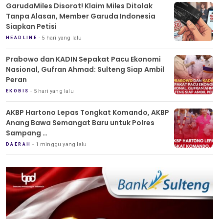
GarudaMiles Disorot! Klaim Miles Ditolak
Tanpa Alasan, Member Garuda Indonesia
Siapkan Petisi
5 hari yang lalu
HEADLINE
Prabowo dan KADIN Sepakat Pacu Ekonomi
Nasional, Gufran Ahmad: Sulteng Siap Ambil
Peran
5 hari yang lalu
EKOBIS
AKBP Hartono Lepas Tongkat Komando, AKBP
Anang Bawa Semangat Baru untuk Polres
Sampang
Tradisi Pedang Pora Iringi Sertijab Kapolres
1 minggu yang lalu
DAERAH
Sampang