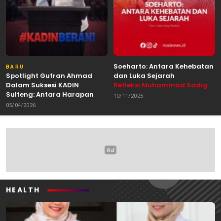
Soeharto: Antara Kehebatan
BARU
Spotlight Gufran Ahmad
dan Luka Sejarah
Dalam Suksesi KADIN
Refleksi Muhammad Sadig
Sulteng: Antara Harapan
Alhabsyie, Akademisi UIN
10/11/2025
dan Kebutuhan Perubahan
Datokarama Palu /
05/04/2026
Oleh: Anshar Munir
Pemerhati Gerakan
Mahasiswa
HEALTH