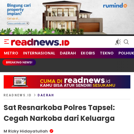
readnews.id
Berita Terkini, Update Terbaru Hari ini dari Indonesia dan Dunia
METRO
INTERNASIONAL
DAERAH
EKOBIS
TEKNO
POLHU
BREAKING NEWS!
READNEWS.ID
DAERAH
Sat Resnarkoba Polres Tapsel:
Cegah Narkoba dari Keluarga
M Rizky Hidayatullah