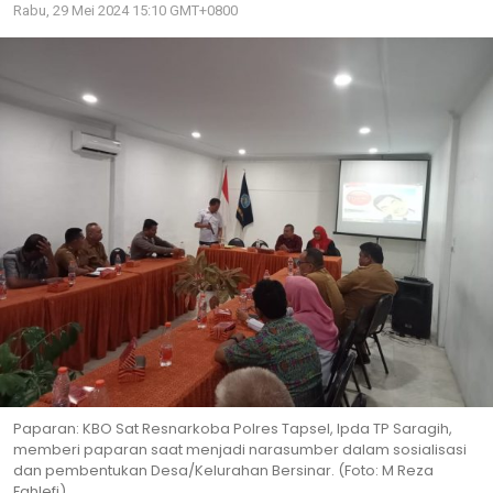
Rabu, 29 Mei 2024 15:10 GMT+0800
Paparan: KBO Sat Resnarkoba Polres Tapsel, Ipda TP Saragih,
memberi paparan saat menjadi narasumber dalam sosialisasi
dan pembentukan Desa/Kelurahan Bersinar. (Foto: M Reza
Fahlefi)