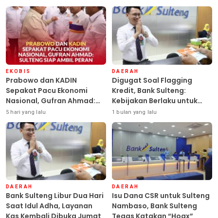
EKOBIS
DAERAH
Prabowo dan KADIN
Digugat Soal Flagging
Sepakat Pacu Ekonomi
Kredit, Bank Sulteng:
Nasional, Gufran Ahmad:
Kebijakan Berlaku untuk
Sulteng Siap Ambil Peran
Seluruh Debitur ASN
5 hari yang lalu
1 bulan yang lalu
DAERAH
DAERAH
Bank Sulteng Libur Dua Hari
Isu Dana CSR untuk Sulteng
Saat Idul Adha, Layanan
Nambaso, Bank Sulteng
Kas Kembali Dibuka Jumat
Tegas Katakan “Hoax”