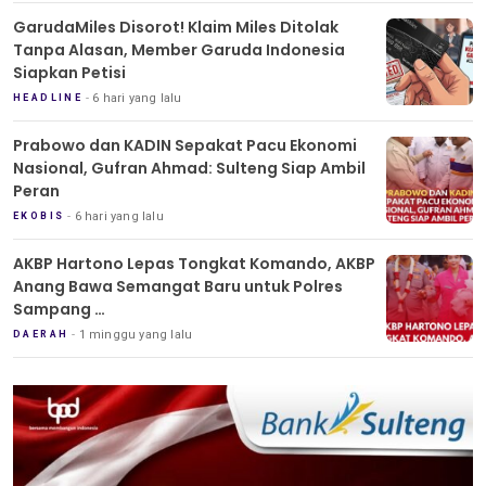
GarudaMiles Disorot! Klaim Miles Ditolak
Tanpa Alasan, Member Garuda Indonesia
Siapkan Petisi
6 hari yang lalu
HEADLINE
Prabowo dan KADIN Sepakat Pacu Ekonomi
Nasional, Gufran Ahmad: Sulteng Siap Ambil
Peran
6 hari yang lalu
EKOBIS
AKBP Hartono Lepas Tongkat Komando, AKBP
Anang Bawa Semangat Baru untuk Polres
Sampang
Tradisi Pedang Pora Iringi Sertijab Kapolres
1 minggu yang lalu
DAERAH
Sampang