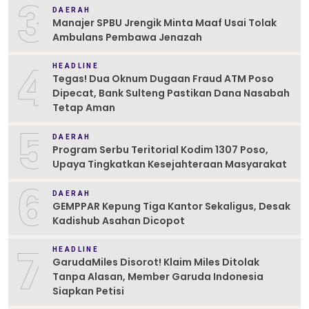
3
DAERAH
Manajer SPBU Jrengik Minta Maaf Usai Tolak
Ambulans Pembawa Jenazah
4
HEADLINE
Tegas! Dua Oknum Dugaan Fraud ATM Poso
Dipecat, Bank Sulteng Pastikan Dana Nasabah
Tetap Aman
5
DAERAH
Program Serbu Teritorial Kodim 1307 Poso,
Upaya Tingkatkan Kesejahteraan Masyarakat
6
DAERAH
GEMPPAR Kepung Tiga Kantor Sekaligus, Desak
Kadishub Asahan Dicopot
7
HEADLINE
GarudaMiles Disorot! Klaim Miles Ditolak
Tanpa Alasan, Member Garuda Indonesia
Siapkan Petisi