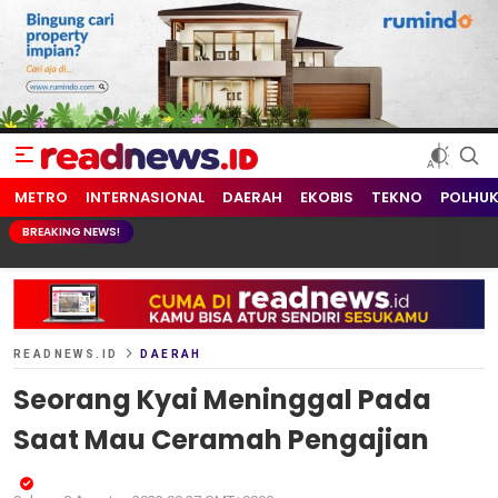
readnews.id
Berita Terkini, Update Terbaru Hari ini dari Indonesia dan Dunia
METRO
INTERNASIONAL
DAERAH
EKOBIS
TEKNO
POLHU
BREAKING NEWS!
READNEWS.ID
DAERAH
Seorang Kyai Meninggal Pada
Saat Mau Ceramah Pengajian