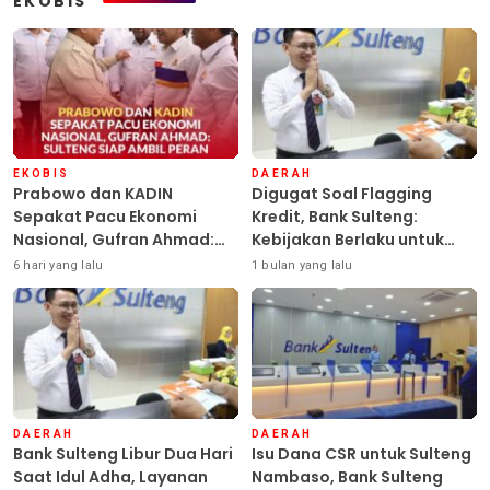
EKOBIS
EKOBIS
DAERAH
Prabowo dan KADIN
Digugat Soal Flagging
Sepakat Pacu Ekonomi
Kredit, Bank Sulteng:
Nasional, Gufran Ahmad:
Kebijakan Berlaku untuk
Sulteng Siap Ambil Peran
Seluruh Debitur ASN
6 hari yang lalu
1 bulan yang lalu
DAERAH
DAERAH
Bank Sulteng Libur Dua Hari
Isu Dana CSR untuk Sulteng
Saat Idul Adha, Layanan
Nambaso, Bank Sulteng