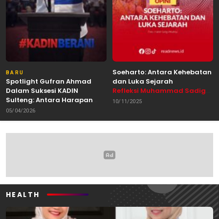
Soeharto: Antara Kehebatan
BARU
Spotlight Gufran Ahmad
dan Luka Sejarah
Dalam Suksesi KADIN
Refleksi Muhammad Sadig
Sulteng: Antara Harapan
Alhabsyie, Akademisi UIN
10/11/2025
dan Kebutuhan Perubahan
Datokarama Palu /
05/04/2026
Oleh: Anshar Munir
Pemerhati Gerakan
Mahasiswa
HEALTH