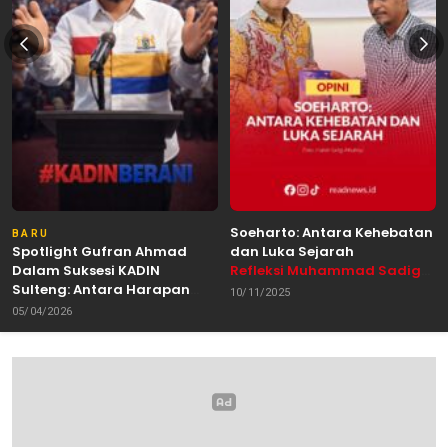
Soeharto: Antara Kehebatan
BARU
Spotlight Gufran Ahmad
dan Luka Sejarah
Dalam Suksesi KADIN
Refleksi Muhammad Sadig
Sulteng: Antara Harapan
Alhabsyie, Akademisi UIN
10/11/2025
dan Kebutuhan Perubahan
Datokarama Palu /
05/04/2026
Oleh: Anshar Munir
Pemerhati Gerakan
Mahasiswa