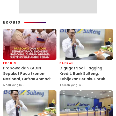
EKOBIS
EKOBIS
DAERAH
Prabowo dan KADIN
Digugat Soal Flagging
Sepakat Pacu Ekonomi
Kredit, Bank Sulteng:
Nasional, Gufran Ahmad:
Kebijakan Berlaku untuk
Sulteng Siap Ambil Peran
Seluruh Debitur ASN
5 hari yang lalu
1 bulan yang lalu