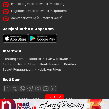
marketing@readnews.id (Marketing)
kerjasama@readnews.id (Kerjasama)
cs@readnews.id (Customer Care)
Jelajahi Berita di Apps Kami
Informasi
Tentang Kami
Redaksi
SOP Wartawan
Pedoman Media Siber
Kontak Kami
Beriklan
Syarat Penggunaan
Kebijakan Privasi
Ikuti Kami
TUTUP
Copyright © 2022 – 2025 readnews.id | All rights reserved.