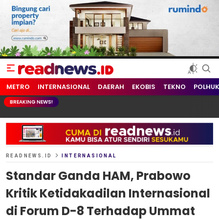
readnews.id
Berita Terkini, Update Terbaru Hari ini dari Indonesia dan Dunia
METRO
INTERNASIONAL
DAERAH
EKOBIS
TEKNO
POLHU
BREAKING NEWS!
READNEWS.ID
INTERNASIONAL
Standar Ganda HAM, Prabowo
Kritik Ketidakadilan Internasional
di Forum D-8 Terhadap Ummat