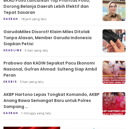
BKAD Poso Luncurkan Top Prioritas Poso,
Dorong Belanja Daerah Lebih Efektif dan
Tepat Sasaran
18 jam yang lalu
DAERAH
GarudaMiles Disorot! Klaim Miles Ditolak
Tanpa Alasan, Member Garuda Indonesia
Siapkan Petisi
5 hari yang lalu
HEADLINE
Prabowo dan KADIN Sepakat Pacu Ekonomi
Nasional, Gufran Ahmad: Sulteng Siap Ambil
Peran
5 hari yang lalu
EKOBIS
AKBP Hartono Lepas Tongkat Komando, AKBP
Anang Bawa Semangat Baru untuk Polres
Sampang
Tradisi Pedang Pora Iringi Sertijab Kapolres
1 minggu yang lalu
DAERAH
Sampang