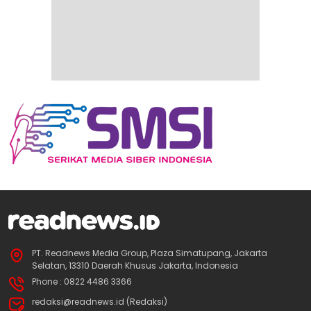
PT. Readnews Media Group, Plaza Simatupang, Jakarta
Selatan, 13310 Daerah Khusus Jakarta, Indonesia
Phone : 0822 4486 3366
redaksi@readnews.id (Redaksi)