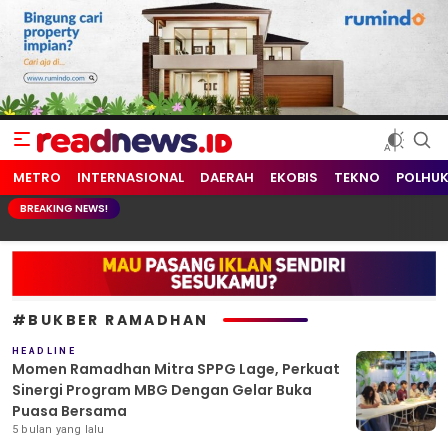
readnews.id
Berita Terkini, Update Terbaru Hari ini dari Indonesia dan Dunia
METRO
INTERNASIONAL
DAERAH
EKOBIS
TEKNO
POLHU
BREAKING NEWS!
#BUKBER RAMADHAN
HEADLINE
Momen Ramadhan Mitra SPPG Lage, Perkuat
Sinergi Program MBG Dengan Gelar Buka
Puasa Bersama
5 bulan yang lalu