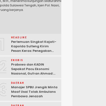
1
HEADLINE
Pertemuan Singkat Kajati-
Kapolda Sulteng Kirim
Pesan Keras: Penegakan
Hukum Tak Bisa Ditawar
2
EKOBIS
Prabowo dan KADIN
Sepakat Pacu Ekonomi
Nasional, Gufran Ahmad:
Sulteng Siap Ambil Peran
3
DAERAH
Manajer SPBU Jrengik Minta
Maaf Usai Tolak Ambulans
Pembawa Jenazah
DAERAH