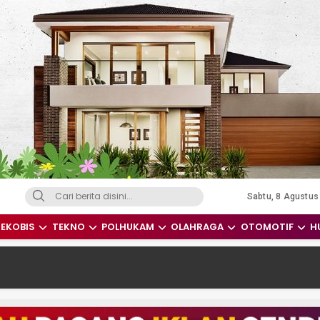
Sabtu, 8 Agustus
dari Indonesia dan Dunia
EKOBIS
TEKNO
POLHUKAM
OLAHRAGA
OTOMOTIF
H