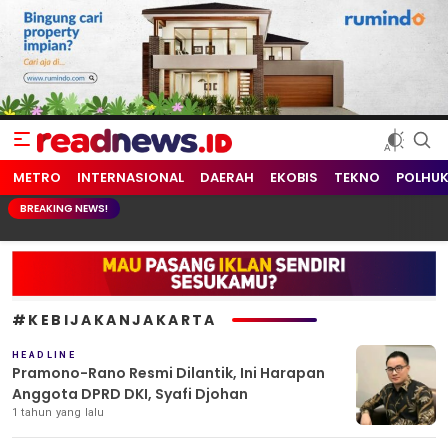
readnews.id
Berita Terkini, Update Terbaru Hari ini dari Indonesia dan Dunia
METRO
INTERNASIONAL
DAERAH
EKOBIS
TEKNO
POLHU
BREAKING NEWS!
#KEBIJAKANJAKARTA
HEADLINE
Pramono-Rano Resmi Dilantik, Ini Harapan
Anggota DPRD DKI, Syafi Djohan
1 tahun yang lalu