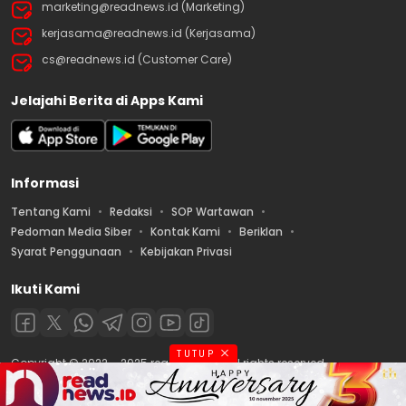
marketing@readnews.id (Marketing)
kerjasama@readnews.id (Kerjasama)
cs@readnews.id (Customer Care)
Jelajahi Berita di Apps Kami
Informasi
Tentang Kami
Redaksi
SOP Wartawan
Pedoman Media Siber
Kontak Kami
Beriklan
Syarat Penggunaan
Kebijakan Privasi
Ikuti Kami
TUTUP
Copyright © 2022 – 2025 readnews.id | All rights reserved.