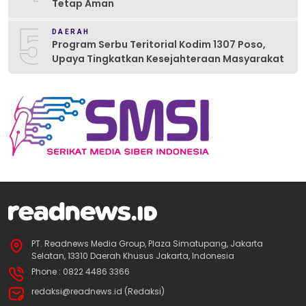
Tetap Aman
5
DAERAH
Program Serbu Teritorial Kodim 1307 Poso,
Upaya Tingkatkan Kesejahteraan Masyarakat
PT. Readnews Media Group, Plaza Simatupang, Jakarta
Selatan, 13310 Daerah Khusus Jakarta, Indonesia
Phone : 0822 4486 3366
redaksi@readnews.id (Redaksi)