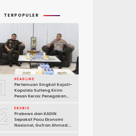
TERPOPULER
1
HEADLINE
Pertemuan Singkat Kajati-
Kapolda Sulteng Kirim
Pesan Keras: Penegakan
Hukum Tak Bisa Ditawar
2
EKOBIS
Prabowo dan KADIN
Sepakat Pacu Ekonomi
Nasional, Gufran Ahmad:
Sulteng Siap Ambil Peran