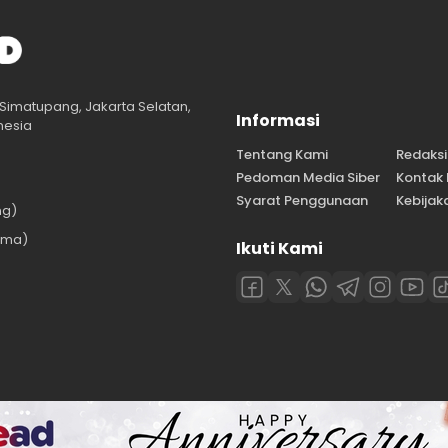
Simatupang, Jakarta Selatan,
Informasi
nesia
Tentang Kami
Redaksi
Pedoman Media Siber
Kontak
Syarat Penggunaan
Kebijaka
ng)
ama)
Ikuti Kami
)
l rights reserved.