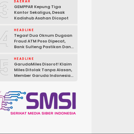
3
DAERAH
GEMPPAR Kepung Tiga
Kantor Sekaligus, Desak
Kadishub Asahan Dicopot
4
HEADLINE
Tegas! Dua Oknum Dugaan
Fraud ATM Poso Dipecat,
Bank Sulteng Pastikan Dana
Nasabah Tetap Aman
5
HEADLINE
GarudaMiles Disorot! Klaim
Miles Ditolak Tanpa Alasan,
Member Garuda Indonesia
Siapkan Petisi