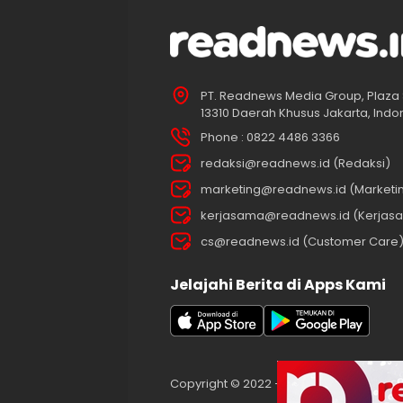
PT. Readnews Media Group, Plaza 
13310 Daerah Khusus Jakarta, Indo
Phone : 0822 4486 3366
redaksi@readnews.id (Redaksi)
marketing@readnews.id (Marketi
kerjasama@readnews.id (Kerjas
cs@readnews.id (Customer Care
Jelajahi Berita di Apps Kami
Copyright © 2022 – 2025 readnews.id | Al