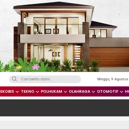
Minggu, 9 Agustus
dari Indonesia dan Dunia
EKOBIS
TEKNO
POLHUKAM
OLAHRAGA
OTOMOTIF
H