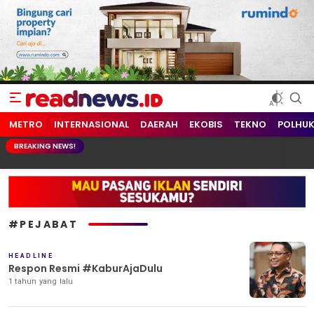
readnews.id
Berita Terkini, Update Terbaru Hari ini dari Indonesia dan Dunia
METRO
INTERNASIONAL
DAERAH
EKOBIS
TEKNO
POLHU
BREAKING NEWS!
#PEJABAT
HEADLINE
Respon Resmi #KaburAjaDulu
1 tahun yang lalu