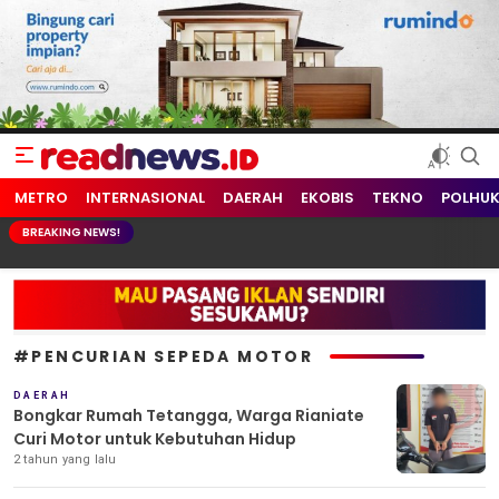
readnews.id
Berita Terkini, Update Terbaru Hari ini dari Indonesia dan Dunia
METRO
INTERNASIONAL
DAERAH
EKOBIS
TEKNO
POLHU
BREAKING NEWS!
#PENCURIAN SEPEDA MOTOR
DAERAH
Bongkar Rumah Tetangga, Warga Rianiate
Curi Motor untuk Kebutuhan Hidup
2 tahun yang lalu