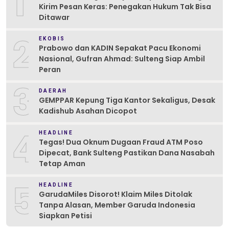
1
Kirim Pesan Keras: Penegakan Hukum Tak Bisa
Ditawar
2
EKOBIS
Prabowo dan KADIN Sepakat Pacu Ekonomi
Nasional, Gufran Ahmad: Sulteng Siap Ambil
Peran
3
DAERAH
GEMPPAR Kepung Tiga Kantor Sekaligus, Desak
Kadishub Asahan Dicopot
4
HEADLINE
Tegas! Dua Oknum Dugaan Fraud ATM Poso
Dipecat, Bank Sulteng Pastikan Dana Nasabah
Tetap Aman
5
HEADLINE
GarudaMiles Disorot! Klaim Miles Ditolak
Tanpa Alasan, Member Garuda Indonesia
Siapkan Petisi