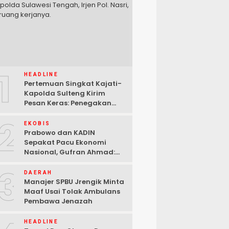
1
HEADLINE
Pertemuan Singkat Kajati-
Kapolda Sulteng Kirim
Pesan Keras: Penegakan
Hukum Tak Bisa Ditawar
2
EKOBIS
Prabowo dan KADIN
Sepakat Pacu Ekonomi
Nasional, Gufran Ahmad:
Sulteng Siap Ambil Peran
3
DAERAH
Manajer SPBU Jrengik Minta
Maaf Usai Tolak Ambulans
Pembawa Jenazah
HEADLINE