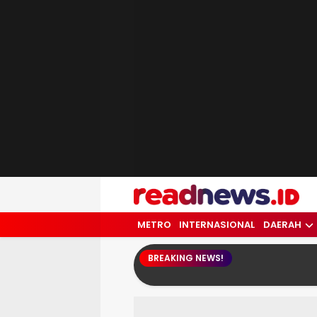
readnews.id
Berita Terkini, Update Terbaru Hari ini 
METRO
INTERNASIONAL
DAERAH
BREAKING NEWS!