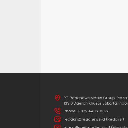
PT. Readnews Media Group, Plaza 
13310 Daerah Khusus Jakarta, Indo
Phone : 0822 4486 3366
redaksi@readnews.id (Redaksi)
marketing@readnews.id (Marketi