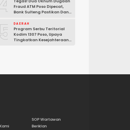
4
Tegas! Dua Oknum Dugaan
Fraud ATM Poso Dipecat,
Bank Sulteng Pastikan Dana
Nasabah Tetap Aman
5
DAERAH
Program Serbu Teritorial
Kodim 1307 Poso, Upaya
Tingkatkan Kesejahteraan
Masyarakat
SOP Wartawan
 Kami
Beriklan