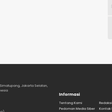
Simatupang, Jakarta Selatan,
nesia
Informasi
Tentang Kami
Redaksi
Pedoman Media Siber
Kontak
ng)