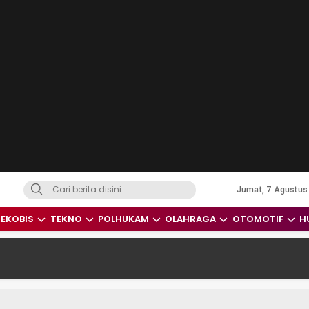
Jumat, 7 Agustus
dari Indonesia dan Dunia
EKOBIS
TEKNO
POLHUKAM
OLAHRAGA
OTOMOTIF
H