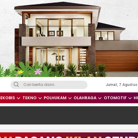
Jumat, 7 Agustus
dari Indonesia dan Dunia
EKOBIS
TEKNO
POLHUKAM
OLAHRAGA
OTOMOTIF
H