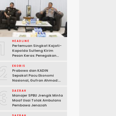
1
HEADLINE
Pertemuan Singkat Kajati-
Kapolda Sulteng Kirim
Pesan Keras: Penegakan
Hukum Tak Bisa Ditawar
2
EKOBIS
Prabowo dan KADIN
Sepakat Pacu Ekonomi
Nasional, Gufran Ahmad:
Sulteng Siap Ambil Peran
3
DAERAH
Manajer SPBU Jrengik Minta
Maaf Usai Tolak Ambulans
Pembawa Jenazah
DAERAH