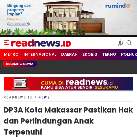
readnews.id
Berita Terkini, Update Terbaru Hari ini dari Indonesia dan Dunia
METRO
INTERNASIONAL
DAERAH
EKOBIS
TEKNO
POLHU
BREAKING NEWS!
READNEWS.ID
NEWS
DP3A Kota Makassar Pastikan Hak
dan Perlindungan Anak
Terpenuhi