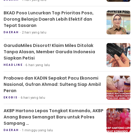
BKAD Poso Luncurkan Top Prioritas Poso,
Dorong Belanja Daerah Lebih Efektif dan
Tepat Sasaran
2 hari yang lalu
DAERAH
GarudaMiles Disorot! Klaim Miles Ditolak
Tanpa Alasan, Member Garuda Indonesia
Siapkan Petisi
6 hari yang lalu
HEADLINE
Prabowo dan KADIN Sepakat Pacu Ekonomi
Nasional, Gufran Ahmad: Sulteng Siap Ambil
Peran
6 hari yang lalu
EKOBIS
AKBP Hartono Lepas Tongkat Komando, AKBP
Anang Bawa Semangat Baru untuk Polres
Sampang
Tradisi Pedang Pora Iringi Sertijab Kapolres
1 minggu yang lalu
DAERAH