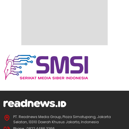
PT. Readnews Media Group, Plaza Simatupang, Jakarta
Selatan, 13310 Daerah Khusus Jakarta, Indonesia
Phone : 0822 4486 3366