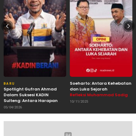
Soeharto: Antara Kehebatan
BARU
Spotlight Gufran Ahmad
dan Luka Sejarah
Dalam Suksesi KADIN
Refleksi Muhammad Sadig
Sulteng: Antara Harapan
Alhabsyie, Akademisi UIN
10/11/2025
dan Kebutuhan Perubahan
Datokarama Palu /
05/04/2026
Oleh: Anshar Munir
Pemerhati Gerakan
Mahasiswa