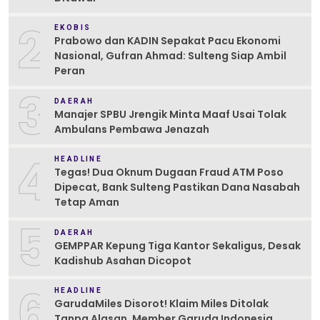
2
EKOBIS
Prabowo dan KADIN Sepakat Pacu Ekonomi
Nasional, Gufran Ahmad: Sulteng Siap Ambil
Peran
3
DAERAH
Manajer SPBU Jrengik Minta Maaf Usai Tolak
Ambulans Pembawa Jenazah
4
HEADLINE
Tegas! Dua Oknum Dugaan Fraud ATM Poso
Dipecat, Bank Sulteng Pastikan Dana Nasabah
Tetap Aman
5
DAERAH
GEMPPAR Kepung Tiga Kantor Sekaligus, Desak
Kadishub Asahan Dicopot
6
HEADLINE
GarudaMiles Disorot! Klaim Miles Ditolak
Tanpa Alasan, Member Garuda Indonesia