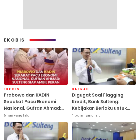
EKOBIS
EKOBIS
DAERAH
Prabowo dan KADIN
Digugat Soal Flagging
Sepakat Pacu Ekonomi
Kredit, Bank Sulteng:
Nasional, Gufran Ahmad:
Kebijakan Berlaku untuk
Sulteng Siap Ambil Peran
Seluruh Debitur ASN
6 hari yang lalu
1 bulan yang lalu